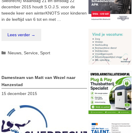
Sliedrecht) Maandag 21 en dinsdag 22
december 2015 houdt S.O.J.S. voor de
tweede keer een winterKNOTS voor kinderen
in de leeftijd van 6 tot en met …
Lees verder →
Categorieën
Nieuws
,
Service
,
Sport
Damesteam van Matt van Wezel naar
Hanzestad
15 december 2015