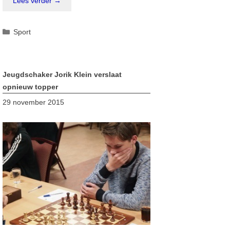
Lees verder →
Categorieën
Sport
Jeugdschaker Jorik Klein verslaat
opnieuw topper
29 november 2015