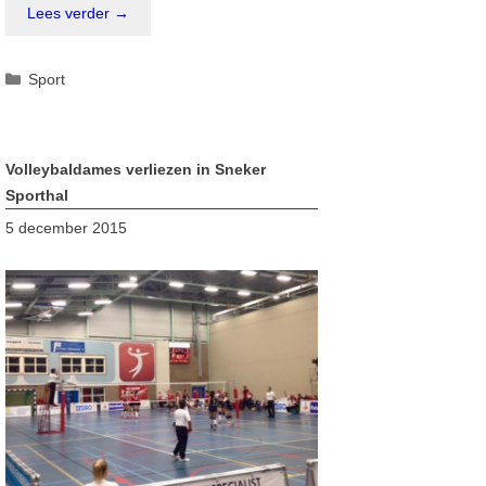
Lees verder →
Categorieën
Sport
Volleybaldames verliezen in Sneker
Sporthal
5 december 2015