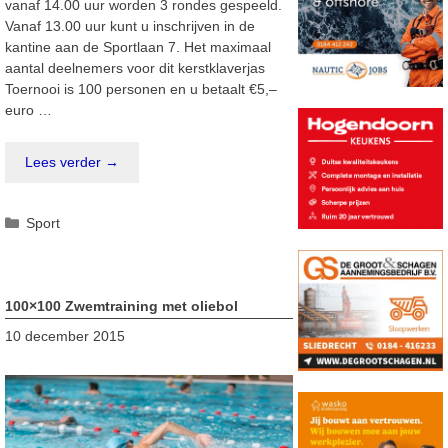
vanaf 14.00 uur worden 3 rondes gespeeld.
Vanaf 13.00 uur kunt u inschrijven in de
kantine aan de Sportlaan 7. Het maximaal
aantal deelnemers voor dit kerstklaverjas
Toernooi is 100 personen en u betaalt €5,–
euro …
Lees verder →
Categorieën
Sport
100×100 Zwemtraining met oliebol
10 december 2015