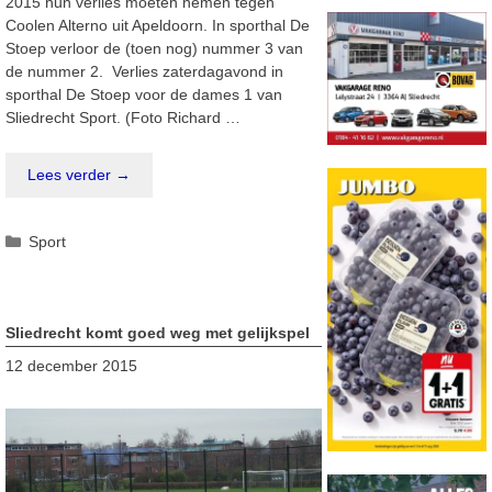
2015 hun verlies moeten nemen tegen
Coolen Alterno uit Apeldoorn. In sporthal De
Stoep verloor de (toen nog) nummer 3 van
de nummer 2. Verlies zaterdagavond in
sporthal De Stoep voor de dames 1 van
Sliedrecht Sport. (Foto Richard …
Lees verder →
Categorieën
Sport
Sliedrecht komt goed weg met gelijkspel
12 december 2015