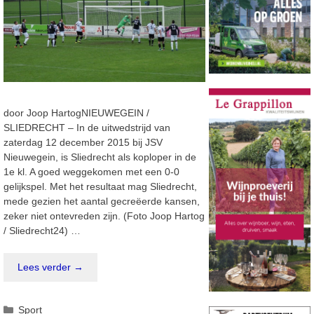
door Joop HartogNIEUWEGEIN /
SLIEDRECHT – In de uitwedstrijd van
zaterdag 12 december 2015 bij JSV
Nieuwegein, is Sliedrecht als koploper in de
1e kl. A goed weggekomen met een 0-0
gelijkspel. Met het resultaat mag Sliedrecht,
mede gezien het aantal gecreëerde kansen,
zeker niet ontevreden zijn. (Foto Joop Hartog
/ Sliedrecht24) …
Lees verder →
Categorieën
Sport