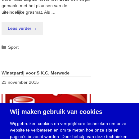
gemaakt met het plaatsen van de
uiteindelijke grasmat. Als …
Lees verder →
Categorieën
Sport
Winstpartij voor S.K.C. Merwede
23 november 2015
Wij maken gebruik van cookies
Wij gebruiken cookies en vergelijkbare technieken om onze
website te verbeteren en om te meten hoe onze site en
pagina's bezocht worden. Door behulp van deze technieken