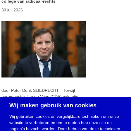
college van radicaal-rechts
30 juli 2026
door Peter Donk SLIEDRECHT – Terwijl
burgmeester Jan de Vries (CDA) vakantie
houdt – de man van grote woorden over
Wij maken gebruik van cookies
respect, fatsoen, verbinden en integriteit –
grijpt raadslid Jan Pieter Verweij (SGP-
Wij gebruiken cookies en vergelijkbare technieken om onze
ChristenUnie) zijn kans met verwijtende
website te verbeteren en om te meten hoe onze site en
woorden uit te halen naar het College van B
pagina's bezocht worden. Door behulp van deze technieken