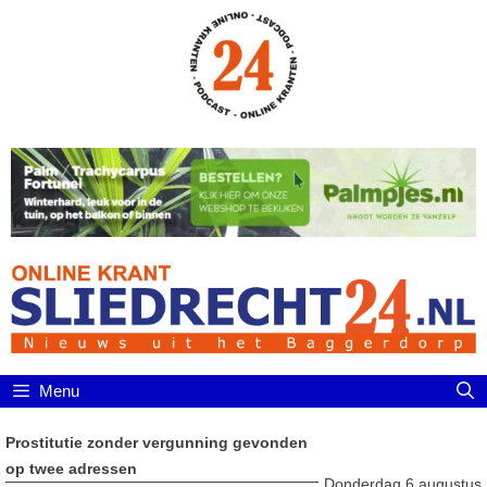
Ga
naar
de
inhoud
Menu
Prostitutie zonder vergunning gevonden
op twee adressen
Donderdag 6 augustus