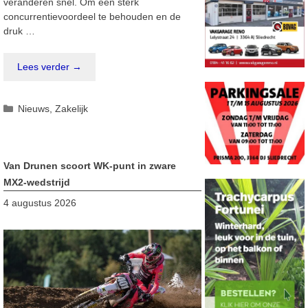
veranderen snel. Om een sterk
concurrentievoordeel te behouden en de
druk …
Lees verder →
Categorieën
Nieuws
,
Zakelijk
Van Drunen scoort WK-punt in zware
MX2-wedstrijd
4 augustus 2026