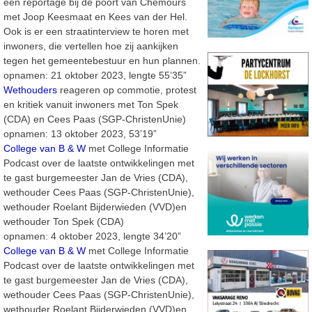
een reportage bij de poort van Chemours
met Joop Keesmaat en Kees van der Hel.
Ook is er een straatinterview te horen met
inwoners, die vertellen hoe zij aankijken
tegen het gemeentebestuur en hun plannen.
opnamen: 21 oktober 2023, lengte 55’35”
Wethouders
reageren op commotie, protest
en kritiek vanuit inwoners met Ton Spek
(CDA) en Cees Paas (SGP-ChristenUnie)
opnamen: 13 oktober 2023, 53’19”
College van B & W
met College Informatie
Podcast over de laatste ontwikkelingen met
te gast burgemeester Jan de Vries (CDA),
wethouder Cees Paas (SGP-ChristenUnie),
wethouder Roelant Bijderwieden (VVD)en
wethouder Ton Spek (CDA)
opnamen: 4 oktober 2023, lengte 34’20”
College van B & W
met College Informatie
Podcast over de laatste ontwikkelingen met
te gast burgemeester Jan de Vries (CDA),
wethouder Cees Paas (SGP-ChristenUnie),
wethouder Roelant Bijderwieden (VVD)en