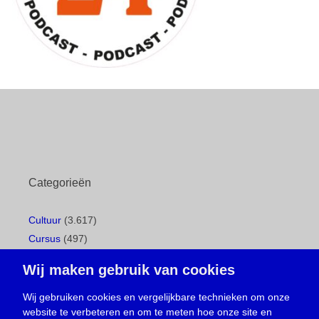
Categorieën
Cultuur
(3.617)
Cursus
(497)
Geboorte
(1)
Wij maken gebruik van cookies
Gemeentepagina
(104)
Ingezonden brief
(537)
Wij gebruiken cookies en vergelijkbare technieken om onze
website te verbeteren en om te meten hoe onze site en
Media
(156)