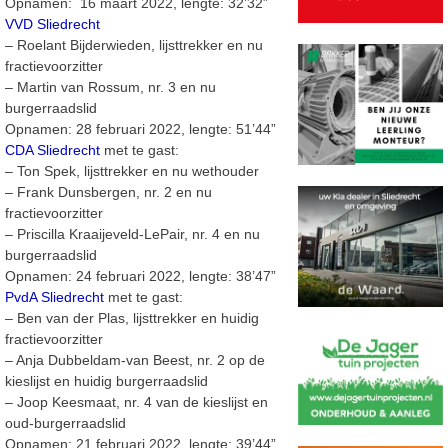
Opnamen: 16 maart 2022, lengte: 32’32”
VVD Sliedrecht
– Roelant Bijderwieden, lijsttrekker en nu
fractievoorzitter
– Martin van Rossum, nr. 3 en nu
burgerraadslid
Opnamen: 28 februari 2022, lengte: 51’44”
CDA Sliedrecht
met te gast:
– Ton Spek, lijsttrekker en nu wethouder
– Frank Dunsbergen, nr. 2 en nu
fractievoorzitter
– Priscilla Kraaijeveld-LePair, nr. 4 en nu
burgerraadslid
Opnamen: 24 februari 2022, lengte: 38’47”
PvdA Sliedrecht
met te gast:
– Ben van der Plas, lijsttrekker en huidig
fractievoorzitter
– Anja Dubbeldam-van Beest, nr. 2 op de
kieslijst en huidig burgerraadslid
– Joop Keesmaat, nr. 4 van de kieslijst en
oud-burgerraadslid
Opnamen: 21 februari 2022, lengte: 39’44”