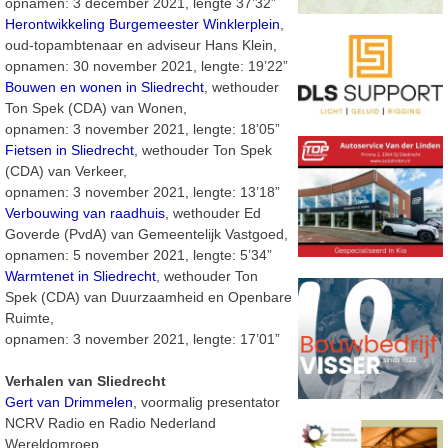
opnamen: 3 december 2021, lengte 37’32”
Herontwikkeling Burgemeester Winklerplein
,
oud-topambtenaar en adviseur Hans Klein,
opnamen: 30 november 2021, lengte: 19’22”
Bouwen en wonen in Sliedrecht
, wethouder
Ton Spek (CDA) van Wonen,
opnamen: 3 november 2021, lengte: 18’05”
Fietsen in Sliedrecht
, wethouder Ton Spek
(CDA) van Verkeer,
opnamen: 3 november 2021, lengte: 13’18”
Verbouwing van raadhuis
, wethouder Ed
Goverde (PvdA) van Gemeentelijk Vastgoed,
opnamen: 5 november 2021, lengte: 5’34”
Warmtenet in Sliedrecht
, wethouder Ton
Spek (CDA) van Duurzaamheid en Openbare
Ruimte,
opnamen: 3 november 2021, lengte: 17’01”
Verhalen van Sliedrecht
Gert van Drimmelen
, voormalig presentator
NCRV Radio en Radio Nederland
Wereldomroep