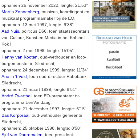
opnamen 26 november 2022, lengte: 21,53″
Martin Zonnenberg
, musicus, koordirigent en
muzikaal programmamaker bij de EO,
opnamen: 13 mei 1997, lengte: 9’38”
Aad Nuis
, politicus D66, toen staatssecretaris
van Cultuur, Kunst en Media in het Kabinet
Kok I,
opnamen: 2 mei 1998, lengte: 15’05”
Henny van Kooten
, oud-wethouder en loco-
burgemeester in Sliedrecht,
opnamen: 24 december 1999, lengte: 11’34”
Arie in ’t Veld
, toen oud-directeur Rabobank
Sliedrecht,
opnamen: 21 maart 1999, lengte 8’51”
André Zwartbol
, toen EO-presentator tv-
programma EenVandaag,
opnamen: 21 december 1997, lengte: 6’15”.
Bas Korporaal
, oud-wethouder gemeente
Sliedrecht,
opnamen: 25 oktober 1998, lengte: 8’50”.
Sjef van Dooremalen
, toen president-