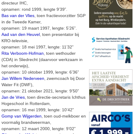
directeur IHC,
opnamen: rond 1999, lengte 9’39”.
Bas van der Vlies
, toen fractievoorzitter SGP
in de Tweede Kamer,
opnamen: 19 maart 1997, lengte: 5’26”.
Aad van den Heuvel
, toen presentator bij
KRO-televisie,
opnamen: 18 mei 1997, lengte: 11’32”
Rita Verboom-Hofman
, toen wethouder
(CDA) in Sliedrecht (daarvoor werkzaam in
het onderwijs),
opnamen: 10 oktober 1999, lengte: 6’36”
Jan Willem Nederveen
, zwemcoach bij Door
Water Fit (DWF),
opnamen: 21 oktober 2021, lengte: 9’50”
Jan de Vries
, toen directie-secretaris Ichthus
Hogeschool in Rotterdam,
opnamen: 16 mei 1999, lengte: 10’42”
Gomp van Wijgerden
, toen oud-melkboer en
voormalig brandweerman,
opnamen: 12 maart 2000, lengte: 9’02”