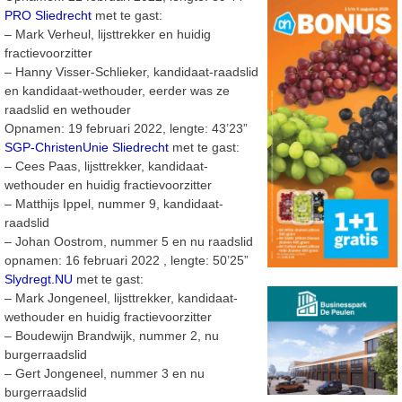
PRO Sliedrecht
met te gast:
– Mark Verheul, lijsttrekker en huidig
fractievoorzitter
– Hanny Visser-Schlieker, kandidaat-raadslid
en kandidaat-wethouder, eerder was ze
raadslid en wethouder
Opnamen: 19 februari 2022, lengte: 43’23”
SGP-ChristenUnie Sliedrecht
met te gast:
– Cees Paas, lijsttrekker, kandidaat-
wethouder en huidig fractievoorzitter
– Matthijs Ippel, nummer 9, kandidaat-
raadslid
– Johan Oostrom, nummer 5 en nu raadslid
opnamen: 16 februari 2022 , lengte: 50’25”
Slydregt.NU
met te gast:
– Mark Jongeneel, lijsttrekker, kandidaat-
wethouder en huidig fractievoorzitter
– Boudewijn Brandwijk, nummer 2, nu
burgerraadslid
– Gert Jongeneel, nummer 3 en nu
burgerraadslid