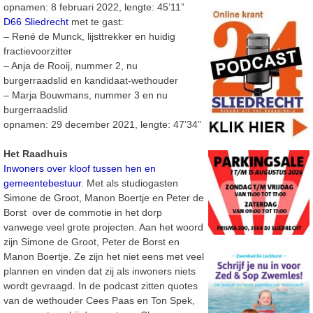
opnamen: 8 februari 2022, lengte: 45’11”
D66 Sliedrecht
met te gast:
– René de Munck, lijsttrekker en huidig
fractievoorzitter
– Anja de Rooij, nummer 2, nu
burgerraadslid en kandidaat-wethouder
– Marja Bouwmans, nummer 3 en nu
burgerraadslid
opnamen: 29 december 2021, lengte: 47’34”
Het Raadhuis
Inwoners over kloof tussen hen en
gemeentebestuur
. Met als studiogasten
Simone de Groot, Manon Boertje en Peter de
Borst over de commotie in het dorp
vanwege veel grote projecten. Aan het woord
zijn Simone de Groot, Peter de Borst en
Manon Boertje. Ze zijn het niet eens met veel
plannen en vinden dat zij als inwoners niets
wordt gevraagd. In de podcast zitten quotes
van de wethouder Cees Paas en Ton Spek,