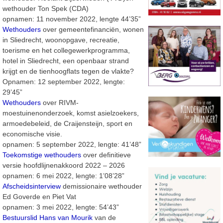
wethouder Ton Spek (CDA)
opnamen: 11 november 2022, lengte 44’35”
Wethouders
over gemeentefinanciën, wonen
in Sliedrecht, woonopgave, recreatie,
toerisme en het collegewerkprogramma,
hotel in Sliedrecht, een openbaar strand
krijgt en de tienhoogflats tegen de vlakte?
Opnamen: 12 september 2022, lengte:
29’45”
Wethouders
over RIVM-
moestuinenonderzoek, komst asielzoekers,
armoedebeleid, de Craijensteijn, sport en
economische visie.
opnamen: 5 september 2022, lengte: 41’48”
Toekomstige wethouders
over definitieve
versie hoofdlijnenakkoord 2022 – 2026
opnamen: 6 mei 2022, lengte: 1’08’28”
Afscheidsinterview
demissionaire wethouder
Ed Goverde en Piet Vat
opnamen: 3 mei 2022, lengte: 54’43”
Bestuurslid Hans van Mourik
van de