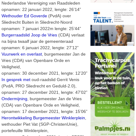
Nederlandse Vereniging van Raadsleden
opnamen: 22 januari 2022, lengte: 26’14”
Wethouder Ed Goverde
(PvdA) over
Sliedrecht Buiten in Sliedrecht-Noord
opnamen: 7 januari 2022m lengte: 25’44”
Burgerraadslid Joop de Vries
(CDA) verlaat
na bijna twaalf jaar de gemeenteraad
opnamen: 6 januari 2022, lengte: 27’12”
Vuurwerk en overlast
, burgemeester Jan de
Vries (CDA) van Openbare Orde en
Veiligheid,
opnamen: 30 december 2021, lengte: 12’20”
In gesprek met
oud-raadslid Gerrit Venis
(PvdA, PRO Sliedrecht en Geduld-2.0),
opnamen: 27 december 2021, lengte: 47’02”
Ondermijning
, burgemeester Jan de Vries
(CDA) van Openbare Orde en Veiligheid,
opnamen: 17 december 2021, lengte: 15’06”
Herontwikkeling Burgemeester Winklerplein
,
wethouder Piet Vat (SGP-ChristenUnie),
portefeuille Winklerplein,