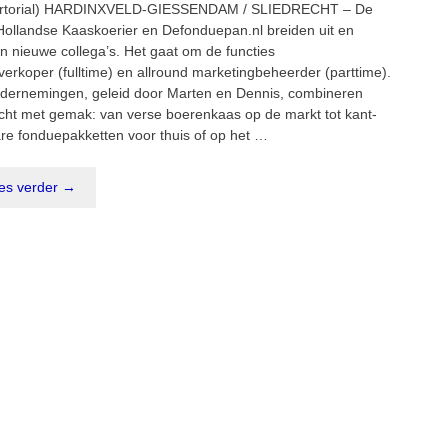
ertorial) HARDINXVELD-GIESSENDAM / SLIEDRECHT – De
Hollandse Kaaskoerier en Defonduepan.nl breiden uit en
n nieuwe collega’s. Het gaat om de functies
verkoper (fulltime) en allround marketingbeheerder (parttime).
dernemingen, geleid door Marten en Dennis, combineren
ht met gemak: van verse boerenkaas op de markt tot kant-
are fonduepakketten voor thuis of op het …
es verder →