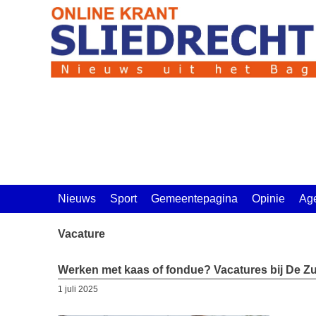
Ga
naar
de
inhoud
Nieuws
Sport
Gemeentepagina
Opinie
Ag
Vacature
Werken met kaas of fondue? Vacatures bij De Z
1 juli 2025