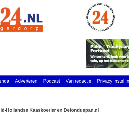
enda
Adverteren
Podcast
Van redactie
Privacy Instell
uid-Hollandse Kaaskoerier en Defonduepan.nl