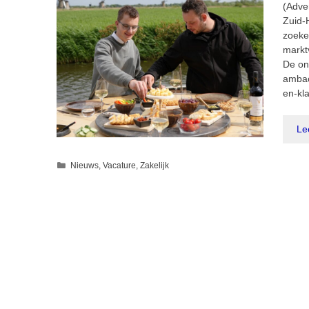
(Adv
Zuid-
zoeke
markt
De on
ambac
en-kl
Le
Categorieën
Nieuws
,
Vacature
,
Zakelijk