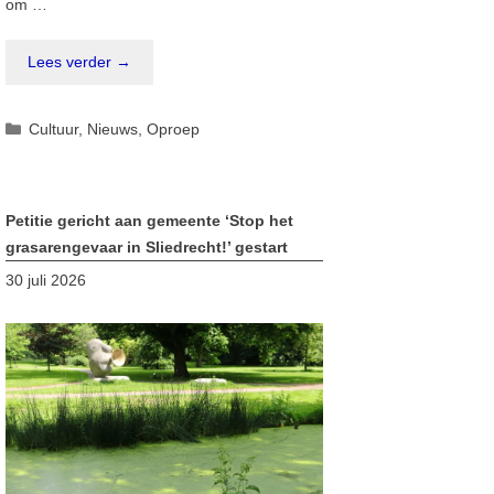
om …
Lees verder →
Categorieën
Cultuur
,
Nieuws
,
Oproep
Petitie gericht aan gemeente ‘Stop het
grasarengevaar in Sliedrecht!’ gestart
30 juli 2026