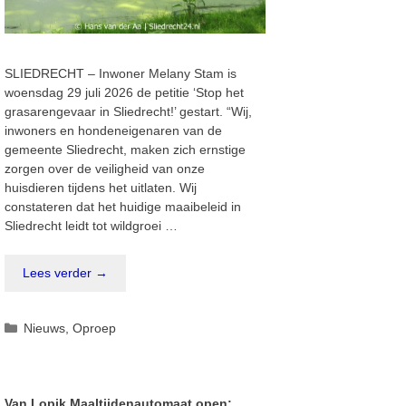
SLIEDRECHT – Inwoner Melany Stam is
woensdag 29 juli 2026 de petitie ‘Stop het
grasarengevaar in Sliedrecht!’ gestart. “Wij,
inwoners en hondeneigenaren van de
gemeente Sliedrecht, maken zich ernstige
zorgen over de veiligheid van onze
huisdieren tijdens het uitlaten. Wij
constateren dat het huidige maaibeleid in
Sliedrecht leidt tot wildgroei …
Lees verder →
Categorieën
Nieuws
,
Oproep
Van Lopik Maaltijdenautomaat open;