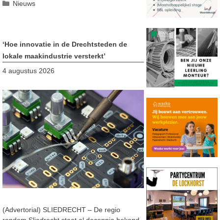
Categorieën
Nieuws
‘Hoe innovatie in de Drechtsteden de
lokale maakindustrie versterkt’
4 augustus 2026
(Advertorial) SLIEDRECHT – De regio