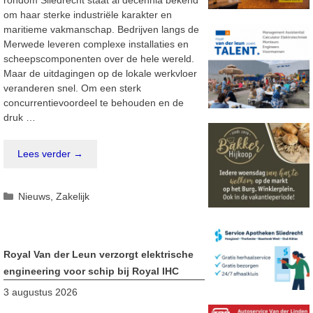
rondom Sliedrecht staat al decennia bekend
om haar sterke industriële karakter en
maritieme vakmanschap. Bedrijven langs de
Merwede leveren complexe installaties en
scheepscomponenten over de hele wereld.
Maar de uitdagingen op de lokale werkvloer
veranderen snel. Om een sterk
concurrentievoordeel te behouden en de
druk …
Lees verder →
Categorieën
Nieuws
,
Zakelijk
Royal Van der Leun verzorgt elektrische
engineering voor schip bij Royal IHC
3 augustus 2026