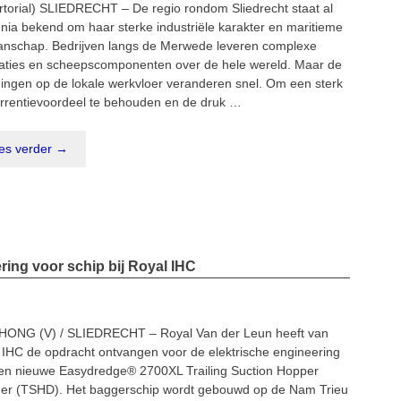
rtorial) SLIEDRECHT – De regio rondom Sliedrecht staat al
nia bekend om haar sterke industriële karakter en maritieme
nschap. Bedrijven langs de Merwede leveren complexe
llaties en scheepscomponenten over de hele wereld. Maar de
gingen op de lokale werkvloer veranderen snel. Om een sterk
rrentievoordeel te behouden en de druk …
es verder →
ring voor schip bij Royal IHC
HONG (V) / SLIEDRECHT – Royal Van der Leun heeft van
 IHC de opdracht ontvangen voor de elektrische engineering
en nieuwe Easydredge® 2700XL Trailing Suction Hopper
er (TSHD). Het baggerschip wordt gebouwd op de Nam Trieu