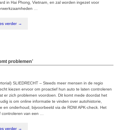
ard in Hai Phong, Vietnam, en zal worden ingezet voor
erwerkzaamheden …
es verder →
komt problemen’
rtorial) SLIEDRECHT – Steeds meer mensen in de regio
echt kiezen ervoor om proactief hun auto te laten controleren
at er zich problemen voordoen. Dit komt mede doordat het
dig is om online informatie te vinden over autohistorie,
e en onderhoud, bijvoorbeeld via de RDW APK-check. Het
f controleren van een …
es verder →