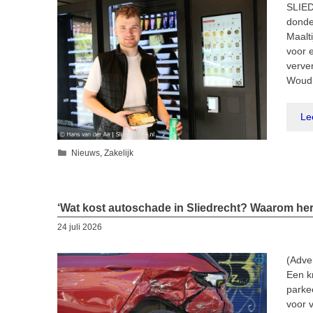
SLIED
donde
Maalt
voor 
verve
Woudr
Le
Categorieën
Nieuws
,
Zakelijk
‘Wat kost autoschade in Sliedrecht? Waarom hers
24 juli 2026
(Adve
Een k
parke
voor v