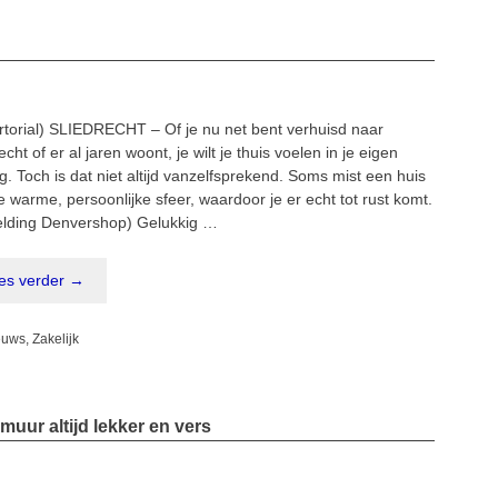
rtorial) SLIEDRECHT – Of je nu net bent verhuisd naar
echt of er al jaren woont, je wilt je thuis voelen in je eigen
. Toch is dat niet altijd vanzelfsprekend. Soms mist een huis
e warme, persoonlijke sfeer, waardoor je er echt tot rust komt.
elding Denvershop) Gelukkig …
es verder →
egorieën
euws
,
Zakelijk
muur altijd lekker en vers