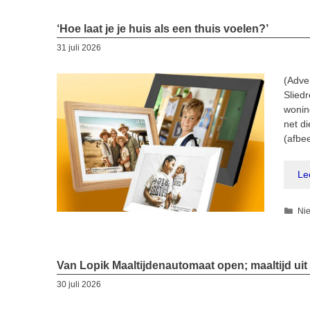
‘Hoe laat je je huis als een thuis voelen?’
31 juli 2026
(Adve
Sliedr
woning
net di
(afbe
Le
Cat
Ni
Van Lopik Maaltijdenautomaat open; maaltijd uit 
30 juli 2026