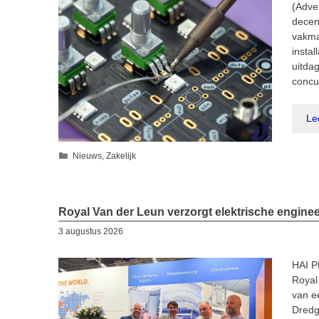
(Adve
decen
vakma
insta
uitda
concu
Le
Categorieën
Nieuws
,
Zakelijk
Royal Van der Leun verzorgt elektrische enginee
3 augustus 2026
HAI P
Royal
van e
Dredg