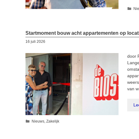
Cat
Ni
Startmoment bouw acht appartementen op locat
16 juli 2026
door 
Lange
omsta
appar
weers
van w
Le
Categorieën
Nieuws
,
Zakelijk