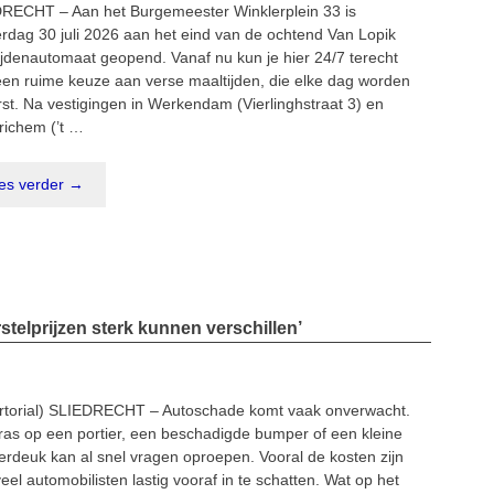
RECHT – Aan het Burgemeester Winklerplein 33 is
rdag 30 juli 2026 aan het eind van de ochtend Van Lopik
ijdenautomaat geopend. Vanaf nu kun je hier 24/7 terecht
een ruime keuze aan verse maaltijden, die elke dag worden
rst. Na vestigingen in Werkendam (Vierlinghstraat 3) en
ichem (’t …
es verder →
telprijzen sterk kunnen verschillen’
rtorial) SLIEDRECHT – Autoschade komt vaak onverwacht.
ras op een portier, een beschadigde bumper of een kleine
erdeuk kan al snel vragen oproepen. Vooral de kosten zijn
eel automobilisten lastig vooraf in te schatten. Wat op het