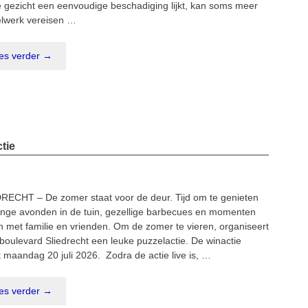
e gezicht een eenvoudige beschadiging lijkt, kan soms meer
elwerk vereisen …
es verder →
tie
RECHT – De zomer staat voor de deur. Tijd om te genieten
ange avonden in de tuin, gezellige barbecues en momenten
 met familie en vrienden. Om de zomer te vieren, organiseert
oulevard Sliedrecht een leuke puzzelactie. De winactie
t maandag 20 juli 2026. Zodra de actie live is, …
es verder →