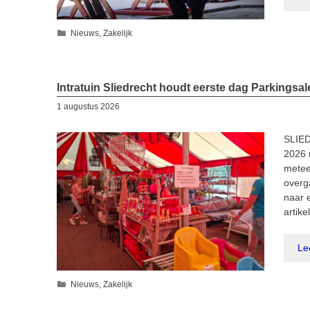
Categorieën
Nieuws
,
Zakelijk
Intratuin Sliedrecht houdt eerste dag Parkingsal
1 augustus 2026
SLIED
2026 
metee
overg
naar 
artik
Le
Categorieën
Nieuws
,
Zakelijk