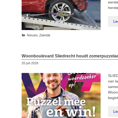
eerst
herst
Le
Categorieën
Nieuws
,
Zakelijk
Woonboulevard Sliedrecht houdt zomerpuzzelac
20 juli 2026
SLIED
van l
samen
Woonb
begin
Le