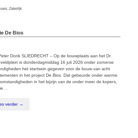
egorieën
euws
,
Zakelijk
ie De Bios
Peter Donk SLIEDRECHT – Op de bouwplaats aan het Dr.
veldplein is donderdagmiddag 16 juli 2026 onder zomerse
ndigheden het startsein gegeven voor de bouw van acht
tementen in het project De Bios. Dat gebeurde onder warme
omstandigheden in het bijzijn van de onder meer de kopers,
ie …
es verder →