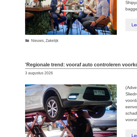
Shipy
bagg
Le
Categorieën
Nieuws
,
Zakelijk
‘Regionale trend: vooraf auto controleren voor
3 augustus 2026
(Adve
Sliedr
voord
eenvou
schad
voora
Le