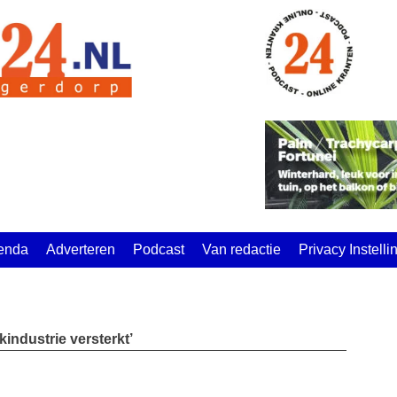
enda
Adverteren
Podcast
Van redactie
Privacy Instell
industrie versterkt’