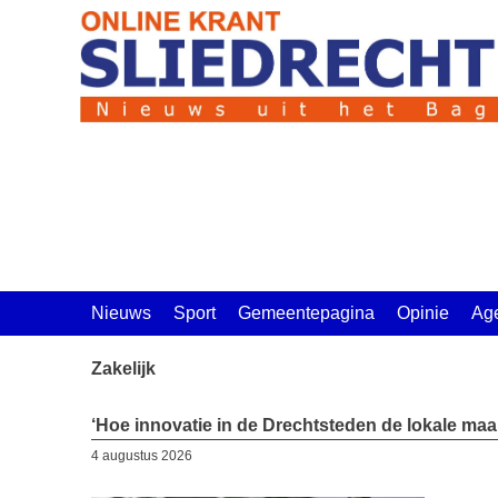
Ga
naar
de
inhoud
Nieuws
Sport
Gemeentepagina
Opinie
Ag
Zakelijk
‘Hoe innovatie in de Drechtsteden de lokale maak
4 augustus 2026