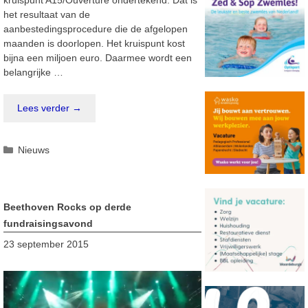
het resultaat van de
aanbestedingsprocedure die de afgelopen
maanden is doorlopen. Het kruispunt kost
bijna een miljoen euro. Daarmee wordt een
belangrijke …
Lees verder →
Categorieën
Nieuws
Beethoven Rocks op derde
fundraisingsavond
23 september 2015