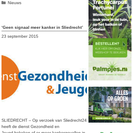
Categorieën
Nieuws
‘Geen signaal meer kanker in Sliedrecht’
23 september 2015
SLIEDRECHT – Op verzoek van Sliedrecht24
heeft de dienst Gezondheid en
Jeugd bekeken of er meer kankergevallen in