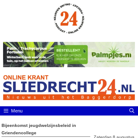
Ga
naar
de
inhoud
Menu
Bijeenkomst jeugdwelzijnsbeleid in
Griendencollege
Zaterdag 8 augustus