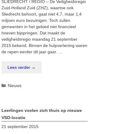
SLIEDRECHT / REGIO – De Veiligheidsregio
Zuid-Holland Zuid (ZHZ), waartoe ook
Sliedrecht behoort, gaat niet 4,7, maar 1,4
miljoen euro bezuinigen. Toch zullen
gemeenten in het gebied niet financieel
hoeven bijspringen. Dat maakt de
veiligheidsregio maandag 21 september
2015 bekend. Binnen de hulpverlening waren
de rapen eerder dit jaar gaar. …
Lees verder →
Categorieën
Nieuws
Leerlingen voelen zich thuis op nieuwe
VSO-locatie
21 september 2015