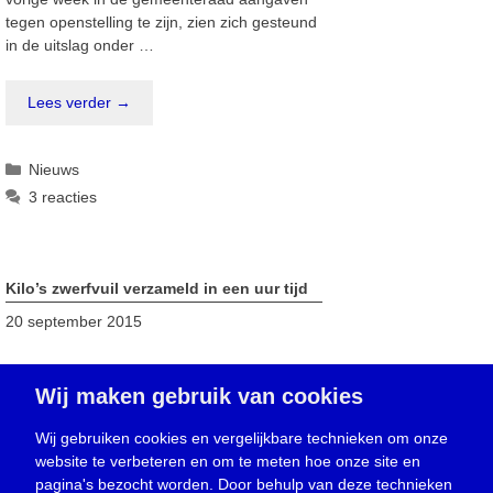
tegen openstelling te zijn, zien zich gesteund
in de uitslag onder …
Lees verder →
Categorieën
Nieuws
3 reacties
Kilo’s zwerfvuil verzameld in een uur tijd
20 september 2015
Wij maken gebruik van cookies
Wij gebruiken cookies en vergelijkbare technieken om onze
website te verbeteren en om te meten hoe onze site en
pagina's bezocht worden. Door behulp van deze technieken