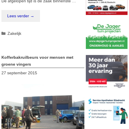
De afgelopen tijd is de zaak binnenste …
Lees verder →
Categorieën
Zakelijk
Kofferbakruilbeurs voor mensen met
groene vingers
27 september 2015