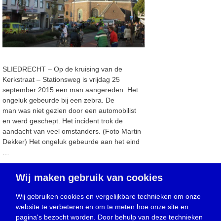
SLIEDRECHT – Op de kruising van de
Kerkstraat – Stationsweg is vrijdag 25
september 2015 een man aangereden. Het
ongeluk gebeurde bij een zebra. De
man was niet gezien door een automobilist
en werd geschept. Het incident trok de
aandacht van veel omstanders. (Foto Martin
Dekker) Het ongeluk gebeurde aan het eind
…
Wij maken gebruik van cookies
Lees verder →
Wij gebruiken cookies en vergelijkbare technieken om onze
Categorieën
website te verbeteren en om te meten hoe onze site en
Nieuws
pagina's bezocht worden. Door behulp van deze technieken