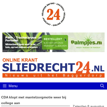
Ga
naar
de
inhoud
Menu
CDA klopt met mantelzorgmotie weer bij
college aan
Zaterdag 8 augustus