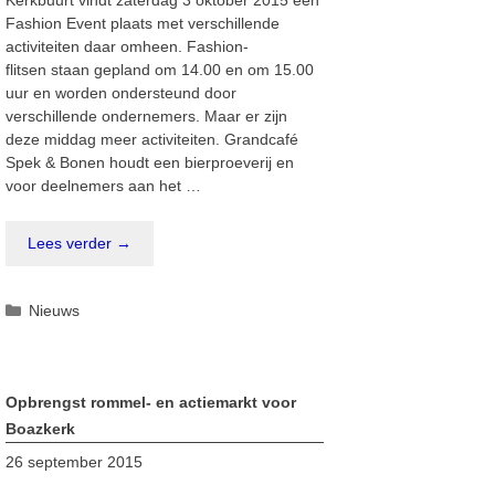
Kerkbuurt vindt zaterdag 3 oktober 2015 een
Fashion Event plaats met verschillende
activiteiten daar omheen. Fashion-
flitsen staan gepland om 14.00 en om 15.00
uur en worden ondersteund door
verschillende ondernemers. Maar er zijn
deze middag meer activiteiten. Grandcafé
Spek & Bonen houdt een bierproeverij en
voor deelnemers aan het …
Lees verder →
Categorieën
Nieuws
Opbrengst rommel- en actiemarkt voor
Boazkerk
26 september 2015