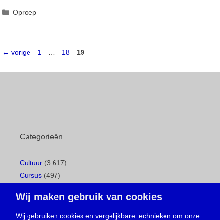
Categorieën
Oproep
Pagina
Pagina
Pagina
←
vorige
1
…
18
19
Categorieën
Cultuur
(3.617)
Cursus
(497)
Geboorte
(1)
Wij maken gebruik van cookies
Gemeentepagina
(104)
Ingezonden brief
(538)
Wij gebruiken cookies en vergelijkbare technieken om onze