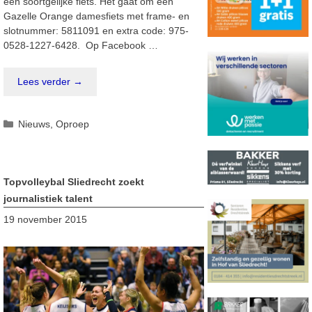
een soortgelijke fiets. Het gaat om een
Gazelle Orange damesfiets met frame- en
slotnummer: 5811091 en extra code: 975-
0528-1227-6428. Op Facebook …
Lees verder →
Categorieën
Nieuws
,
Oproep
Topvolleybal Sliedrecht zoekt
journalistiek talent
19 november 2015