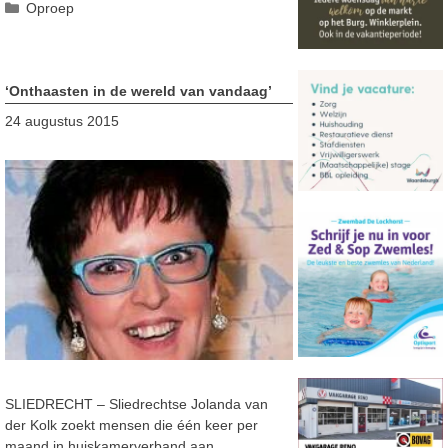
Categorieën
Oproep
‘Onthaasten in de wereld van vandaag’
24 augustus 2015
SLIEDRECHT – Sliedrechtse Jolanda van
der Kolk zoekt mensen die één keer per
maand in huiskamerverband aan