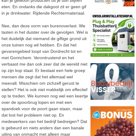
kan je gewoon producten uit je tuin blijven
eten. En ondanks die dakgoot zit er geen gif
in je drinkwater. Rijdende Rechtermateriaal.
Nee, dan deze vorm van burenoverlast. We
tasten in het duister over de gevolgen. Wel is
het duidelijk dat niemand de giftige grond uit
onze tuinen nog wil hebben. En dat het
gevarengebied loopt van Dordrecht tot en
met Gorinchem. Verontrustend en het
verbaast me dan ook zeer dat de wereld niet
op zijn kop staat. Er bestaat een hele groep
mensen die zegt dat het allemaal wel
meevalt. Misschien om zichzelf gerust te
stellen? Het is ook niet makkelijk om effectief
op te treden. We kunnen nog wel een keertje
over de spoorbrug lopen en met een
spandoek voor de poort gaan staan, maar
dat lost het probleem niet op. En
medewerkers van het bedrijf bedreigen? Dat
is gebeurd en niets anders dan een banale
uiting van onmacht met alleen maar