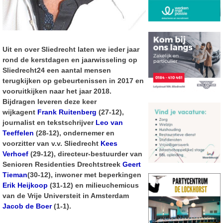
Uit en over Sliedrecht laten we ieder jaar
rond de kerstdagen en jaarwisseling op
Sliedrecht24 een aantal mensen
terugkijken op gebeurtenissen in 2017 en
vooruitkijken naar het jaar 2018.
Bijdragen leveren deze keer
wijkagent
Frank Ruitenberg
(27-12),
journalist en tekstschrijver
Leo van
Teeffelen
(28-12), ondernemer en
voorzitter van v.v. Sliedrecht
Kees
Verhoef
(29-12), directeur-bestuurder van
Senioren Residenties Drechtstreek
Geert
Tieman
(30-12), inwoner met beperkingen
Erik Heijkoop
(31-12) en milieuchemicus
van de Vrije Universteit in Amsterdam
Jacob de Boer
(1-1).