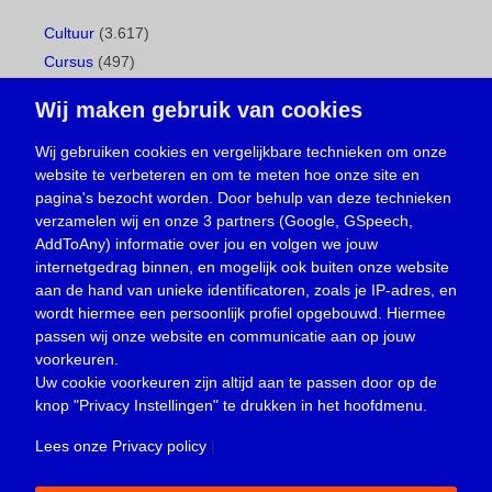
Cultuur
(3.617)
Cursus
(497)
Geboorte
(1)
Wij maken gebruik van cookies
Gemeentepagina
(104)
Ingezonden brief
(539)
Wij gebruiken cookies en vergelijkbare technieken om onze
website te verbeteren en om te meten hoe onze site en
Media
(156)
pagina's bezocht worden. Door behulp van deze technieken
Nieuws
(23.330)
verzamelen wij en onze 3 partners (Google, GSpeech,
Opinie
(374)
AddToAny) informatie over jou en volgen we jouw
Oproep
(734)
internetgedrag binnen, en mogelijk ook buiten onze website
Overlijden
(39)
aan de hand van unieke identificatoren, zoals je IP-adres, en
wordt hiermee een persoonlijk profiel opgebouwd. Hiermee
Podcast
(18)
passen wij onze website en communicatie aan op jouw
prijsvraag
(5)
voorkeuren.
Religie
(1.438)
Uw cookie voorkeuren zijn altijd aan te passen door op de
Service
(226)
knop
"Privacy Instellingen"
te drukken in het hoofdmenu.
Sport
(4.415)
Lees onze Privacy policy
|
Trouwen en feesten
(3)
Vacature
(1)