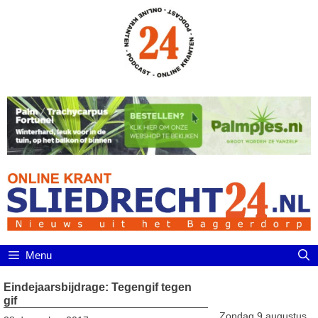
Ga
naar
de
inhoud
Menu
Eindejaarsbijdrage: Tegengif tegen
gif
Zondag 9 augustus