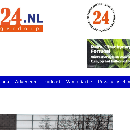
enda
Adverteren
Podcast
Van redactie
Privacy Instell