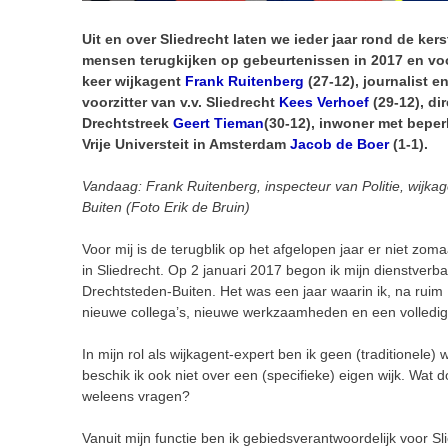
Uit en over Sliedrecht laten we ieder jaar rond de ke
mensen terugkijken op gebeurtenissen in 2017 en voor
keer wijkagent
Frank Ruitenberg
(27-12), journalist e
voorzitter van v.v. Sliedrecht
Kees Verhoef
(29-12), di
Drechtstreek
Geert Tieman
(30-12), inwoner met bepe
Vrije Universteit in Amsterdam
Jacob de Boer
(1-1).
Vandaag: Frank Ruitenberg, inspecteur van Politie, wijkag
Buiten (Foto Erik de Bruin)
Voor mij is de terugblik op het afgelopen jaar er niet zom
in Sliedrecht. Op 2 januari 2017 begon ik mijn dienstverba
Drechtsteden-Buiten. Het was een jaar waarin ik, na ruim
nieuwe collega’s, nieuwe werkzaamheden en een volledige 
In mijn rol als wijkagent-expert ben ik geen (traditionele) 
beschik ik ook niet over een (specifieke) eigen wijk. Wat 
weleens vragen?
Vanuit mijn functie ben ik gebiedsverantwoordelijk voor S