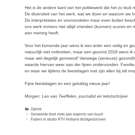
Het is de andere kant van het politiewerk die het zo le
De diversiteit van het werk, wat we doen en waarom we h
De interpretaties en vooroordelen maar even buiten besch
ons werk immers niet altijd vrienden (kunnen) scoren en ne
een mening heeft.
Voor het komende jaar wens ik een ieder een veilig en gez
natuurlijk niet ontbreken, maar een gezond 2018 wens ik e
maar wel degelijk gemeend! Vanwege (serieuze) gezondhei
waarde hiervan weer aan der lijven ondervonden. Familie, 
en waar we tijdens de feestdagen met zijn allen bij stil m
Fijne feestdagen en een gelukkig nieuw jaar!
Morgen: Leo van Teeffelen, journalist en tekstschrijver
Categorieën
Opinie
Gemeente doet niets aan ergernis van buurt
Faders in studio RTV Holland dichtgeschoven