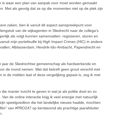
ken is waar een plan van aanpak voor moet worden gemaakt
n. Met als gevolg dat ze op die momenten niet op de plek zijn
ere zaken, ben ik vanuit dit aspect aanspreekpunt voor
lengstuk van de wijkagenten in Sliedrecht naar de collega’s
enlijk als volgt kunnen samenvatten: regisseren, sturen en
anuit mijn portefeuille bij High Impact Crimes (HIC) in andere
vallen; Alblasserdam, Hendrik-Ido-Ambacht, Papendrecht en
pen jaar de Sliedrechtse gemeenschap als hardwerkende en
oor de mond nemen. Wat dat betreft geen groot verschil met
 in de midden laat of deze vergelijking gepast is, zeg ik met
die manier inzicht te geven in wat je als politie doet en zo
 Van de online interactie krijg ik veel energie met natuurlijk
 zijn speelgoedbon die het landelijke nieuws haalde, mochten
ilm” van #PRO247 op kerstavond als prachtige jaarafsluiter
n.