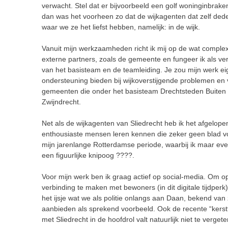
verwacht. Stel dat er bijvoorbeeld een golf woninginbra
dan was het voorheen zo dat de wijkagenten dat zelf dede
waar we ze het liefst hebben, namelijk: in de wijk.
Vanuit mijn werkzaamheden richt ik mij op de wat complex
externe partners, zoals de gemeente en fungeer ik als ver
van het basisteam en de teamleiding. Je zou mijn werk eig
ondersteuning bieden bij wijkoverstijgende problemen en v
gemeenten die onder het basisteam Drechtsteden Buiten 
Zwijndrecht.
Net als de wijkagenten van Sliedrecht heb ik het afgelo
enthousiaste mensen leren kennen die zeker geen blad v
mijn jarenlange Rotterdamse periode, waarbij ik maar even
een figuurlijke knipoog ????.
Voor mijn werk ben ik graag actief op social-media. Om op 
verbinding te maken met bewoners (in dit digitale tijdperk).
het ijsje wat we als politie onlangs aan Daan, bekend van
aanbieden als sprekend voorbeeld. Ook de recente “kerstf
met Sliedrecht in de hoofdrol valt natuurlijk niet te vergete