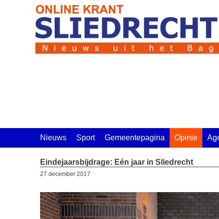
Ga
naar
de
inhoud
Nieuws
Sport
Gemeentepagina
Opinie
Ag
Eindejaarsbijdrage: Eén jaar in Sliedrecht
27 december 2017