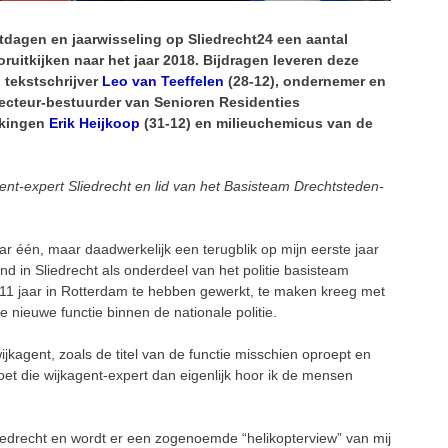
rstdagen en jaarwisseling op Sliedrecht24 een aantal
uitkijken naar het jaar 2018. Bijdragen leveren deze
n tekstschrijver
Leo van Teeffelen
(28-12), ondernemer en
recteur-bestuurder van Senioren Residenties
rkingen
Erik Heijkoop
(31-12) en milieuchemicus van de
ent-expert Sliedrecht en lid van het Basisteam Drechtsteden-
aar één, maar daadwerkelijk een terugblik op mijn eerste jaar
nd in Sliedrecht als onderdeel van het politie basisteam
 11 jaar in Rotterdam te hebben gewerkt, te maken kreeg met
nieuwe functie binnen de nationale politie.
wijkagent, zoals de titel van de functie misschien oproept en
doet die wijkagent-expert dan eigenlijk hoor ik de mensen
liedrecht en wordt er een zogenoemde “helikopterview” van mij