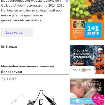
jeugdburgemeester was aangekondigd in het
College Uitvoeringsprogramma 2014-2018.
Het huidige ambitieuze college heeft nog
enkele jaren te gaan voor er
gemeenteraadsverkiezingen …
Lees verder →
Categorieën
Nieuws
Meepraten over nieuwe woonwijk
Benedenveer
7 juli 2016