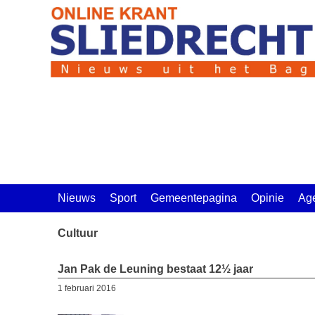
Ga
naar
de
inhoud
Nieuws
Sport
Gemeentepagina
Opinie
Ag
Cultuur
Jan Pak de Leuning bestaat 12½ jaar
1 februari 2016