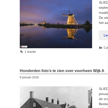
SLIED
septe
maakt
De wi
het a
Le
Cat
Cul
1 reactie
Honderden foto’s te zien over voorheen Wijk A
8 januari 2016
SLIED
januar
de vr
Beste