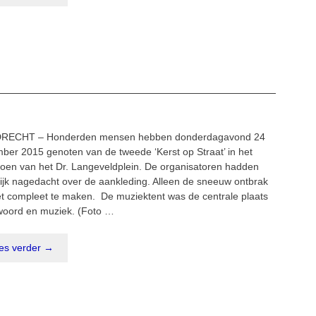
DRECHT – Honderden mensen hebben donderdagavond 24
ber 2015 genoten van de tweede ‘Kerst op Straat’ in het
soen van het Dr. Langeveldplein. De organisatoren hadden
lijk nagedacht over de aankleding. Alleen de sneeuw ontbrak
t compleet te maken. De muziektent was de centrale plaats
woord en muziek. (Foto …
es verder →