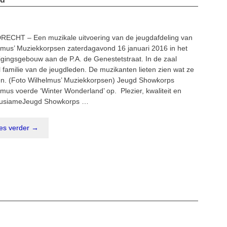
RECHT – Een muzikale uitvoering van de jeugdafdeling van
lmus’ Muziekkorpsen zaterdagavond 16 januari 2016 in het
igingsgebouw aan de P.A. de Genestetstraat. In de zaal
l familie van de jeugdleden. De muzikanten lieten zien wat ze
n. (Foto Wilhelmus’ Muziekkorpsen) Jeugd Showkorps
lmus voerde ‘Winter Wonderland’ op. Plezier, kwaliteit en
ousiameJeugd Showkorps …
es verder →