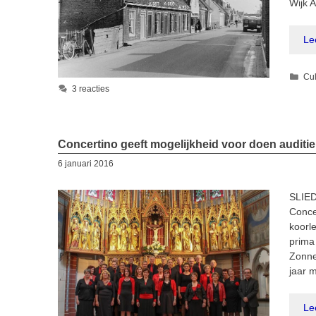
Wijk 
Le
Cat
Cul
3 reacties
Concertino geeft mogelijkheid voor doen auditie
6 januari 2016
SLIED
Conce
koorle
prima
Zonne
jaar 
Le