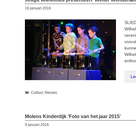
16 januari 2016
SLIED
Wilhe
veren
voora
kunne
Wilhe
enth
Le
Categorieën
Cultuur
,
Nieuws
Molens Kinderdijk ‘Foto van het jaar 2015’
9 januari 2016