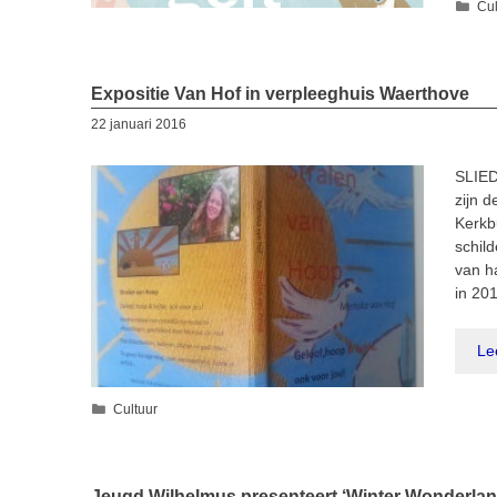
Cat
Cul
Expositie Van Hof in verpleeghuis Waerthove
22 januari 2016
SLIED
zijn 
Kerkb
schild
van h
in 201
Le
Categorieën
Cultuur
Jeugd Wilhelmus presenteert ‘Winter Wonderlan