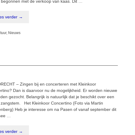
A begonnen met de verkoop van kaas. Dit …
es verder →
egorieën
tuur
,
Nieuws
RECHT – Zingen bij en concerteren met Kleinkoor
rtino? Dan is daarvoor nu de mogelijkheid. Er worden nieuwe
den gezocht. Belangrijk is natuurlijk dat je beschikt over een
 zangstem. Het Kleinkoor Concertino (Foto via Martin
nberg) Heb je interesse om na Pasen of vanaf september dit
mee …
es verder →