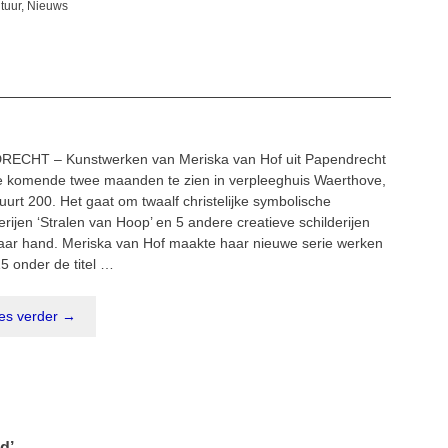
egorieën
tuur
,
Nieuws
RECHT – Kunstwerken van Meriska van Hof uit Papendrecht
de komende twee maanden te zien in verpleeghuis Waerthove,
uurt 200. Het gaat om twaalf christelijke symbolische
erijen ‘Stralen van Hoop’ en 5 andere creatieve schilderijen
aar hand. Meriska van Hof maakte haar nieuwe serie werken
5 onder de titel …
es verder →
d’