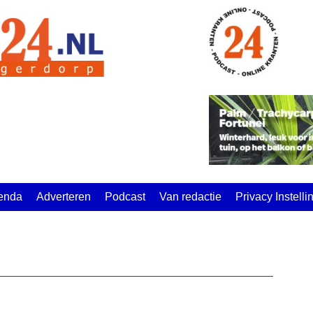
enda
Adverteren
Podcast
Van redactie
Privacy Instell