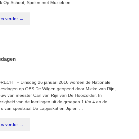
k Op Schoot, Spelen met Muziek en …
es verder →
esdagen
RECHT – Dinsdag 26 januari 2016 worden de Nationale
eesdagen op OBS De Wilgen geopend door Mieke van Rijn,
ouw van meester Carl van Rijn van De Hooizolder. In
zigheid van de leerlingen uit de groepen 1 t/m 4 en de
rs van speelzaal De Lapjeskat en Jip en …
es verder →