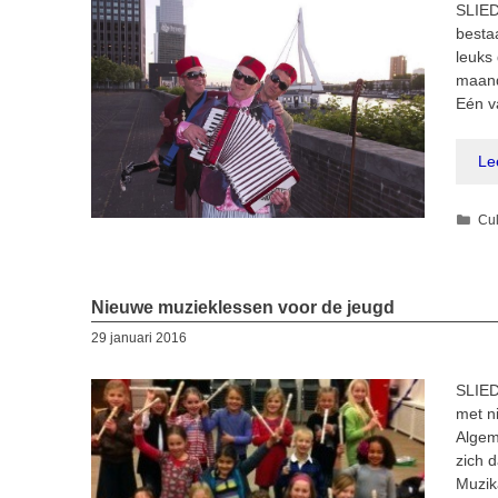
SLIED
bestaa
leuks
maand
Eén v
Le
Cat
Cul
Nieuwe muzieklessen voor de jeugd
29 januari 2016
SLIED
met n
Algem
zich 
Muzik