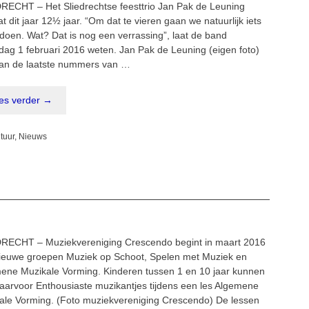
RECHT – Het Sliedrechtse feesttrio Jan Pak de Leuning
t dit jaar 12½ jaar. “Om dat te vieren gaan we natuurlijk iets
 doen. Wat? Dat is nog een verrassing”, laat de band
ag 1 februari 2016 weten. Jan Pak de Leuning (eigen foto)
an de laatste nummers van …
es verder →
egorieën
tuur
,
Nieuws
RECHT – Muziekvereniging Crescendo begint in maart 2016
ieuwe groepen Muziek op Schoot, Spelen met Muziek en
ene Muzikale Vorming. Kinderen tussen 1 en 10 jaar kunnen
daarvoor Enthousiaste muzikantjes tijdens een les Algemene
ale Vorming. (Foto muziekvereniging Crescendo) De lessen