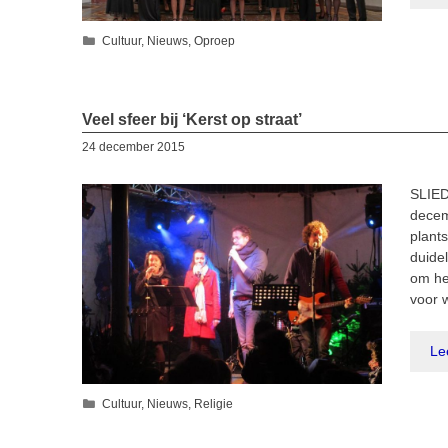
Categorieën
Cultuur
,
Nieuws
,
Oproep
Veel sfeer bij ‘Kerst op straat’
24 december 2015
SLIE
decem
plant
duide
om he
voor 
Le
Categorieën
Cultuur
,
Nieuws
,
Religie