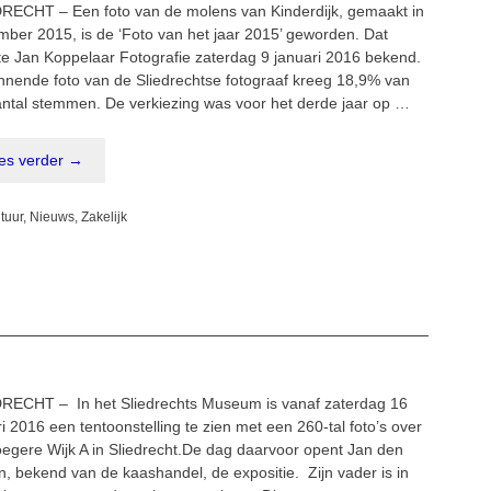
RECHT – Een foto van de molens van Kinderdijk, gemaakt in
mber 2015, is de ‘Foto van het jaar 2015’ geworden. Dat
e Jan Koppelaar Fotografie zaterdag 9 januari 2016 bekend.
nnende foto van de Sliedrechtse fotograaf kreeg 18,9% van
antal stemmen. De verkiezing was voor het derde jaar op …
es verder →
egorieën
tuur
,
Nieuws
,
Zakelijk
RECHT – In het Sliedrechts Museum is vanaf zaterdag 16
i 2016 een tentoonstelling te zien met een 260-tal foto’s over
oegere Wijk A in Sliedrecht.De dag daarvoor opent Jan den
n, bekend van de kaashandel, de expositie. Zijn vader is in