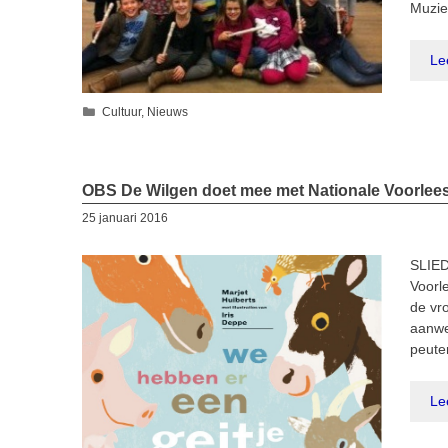
Muzie
Le
Categorieën
Cultuur
,
Nieuws
OBS De Wilgen doet mee met Nationale Voorle
25 januari 2016
SLIED
Voorl
de vr
aanwe
peute
Le