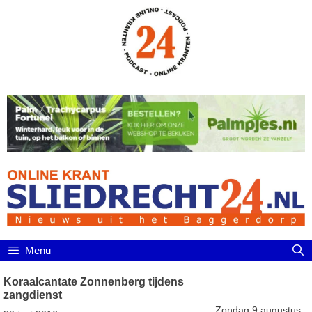
Ga
naar
de
inhoud
Menu
Koraalcantate Zonnenberg tijdens
zangdienst
Zondag 9 augustus