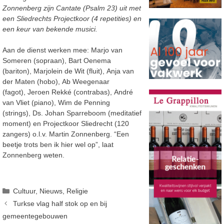
Zonnenberg zijn Cantate (Psalm 23) uit met
een Sliedrechts Projectkoor (4 repetities) en
een keur van bekende musici.
Aan de dienst werken mee: Marjo van
Someren (sopraan), Bart Oenema
(bariton), Marjolein de Wit (fluit), Anja van
der Maten (hobo), Ab Weegenaar
(fagot), Jeroen Rekké (contrabas), André
van Vliet (piano), Wim de Penning
(strings), Ds. Johan Sparreboom (meditatief
moment) en Projectkoor Sliedrecht (120
zangers) o.l.v. Martin Zonnenberg. “Een
beetje trots ben ik hier wel op”, laat
Zonnenberg weten.
Categorieën
Cultuur
,
Nieuws
,
Religie
Turkse vlag half stok op en bij
gemeentegebouwen