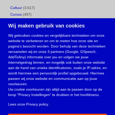
Cultuur
(3.617)
Cursus
(497)
Geboorte
(1)
Wij maken gebruik van cookies
Gemeentepagina
(104)
Ingezonden brief
(539)
Wij gebruiken cookies en vergelijkbare technieken om onze
website te verbeteren en om te meten hoe onze site en
Media
(156)
pagina's bezocht worden. Door behulp van deze technieken
Nieuws
(23.330)
verzamelen wij en onze 3 partners (Google, GSpeech,
Opinie
(374)
AddToAny) informatie over jou en volgen we jouw
Oproep
(734)
internetgedrag binnen, en mogelijk ook buiten onze website
Overlijden
(39)
aan de hand van unieke identificatoren, zoals je IP-adres, en
wordt hiermee een persoonlijk profiel opgebouwd. Hiermee
Podcast
(18)
passen wij onze website en communicatie aan op jouw
prijsvraag
(5)
voorkeuren.
Religie
(1.438)
Uw cookie voorkeuren zijn altijd aan te passen door op de
Service
(226)
knop
"Privacy Instellingen"
te drukken in het hoofdmenu.
Sport
(4.415)
Lees onze Privacy policy
|
Trouwen en feesten
(3)
Vacature
(1)