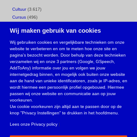
Cultuur
(3.617)
Cursus
(496)
Geboorte
(1)
Wij maken gebruik van cookies
Gemeentepagina
(104)
Ingezonden brief
(537)
Wij gebruiken cookies en vergelijkbare technieken om onze
website te verbeteren en om te meten hoe onze site en
Media
(156)
pagina's bezocht worden. Door behulp van deze technieken
Nieuws
(23.329)
verzamelen wij en onze 3 partners (Google, GSpeech,
Opinie
(373)
AddToAny) informatie over jou en volgen we jouw
Oproep
(734)
internetgedrag binnen, en mogelijk ook buiten onze website
Overlijden
(39)
aan de hand van unieke identificatoren, zoals je IP-adres, en
wordt hiermee een persoonlijk profiel opgebouwd. Hiermee
Podcast
(18)
passen wij onze website en communicatie aan op jouw
prijsvraag
(5)
voorkeuren.
Religie
(1.438)
Uw cookie voorkeuren zijn altijd aan te passen door op de
Service
(226)
knop
"Privacy Instellingen"
te drukken in het hoofdmenu.
Sport
(4.414)
Lees onze Privacy policy
|
Trouwen en feesten
(3)
Vacature
(1)