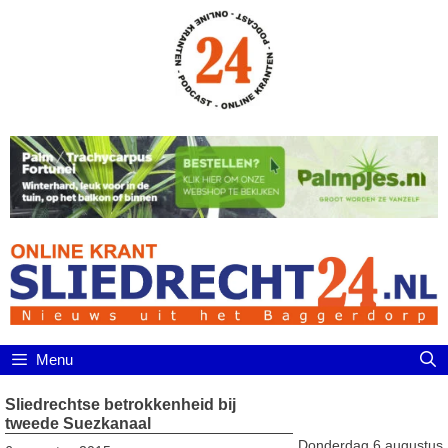
Ga
naar
de
inhoud
Menu
Sliedrechtse betrokkenheid bij
tweede Suezkanaal
Donderdag 6 augustus