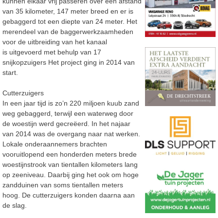
kunnen elkaar vrij passeren over een afstand
van 35 kilometer, 147 meter breed en er is
gebaggerd tot een diepte van 24 meter. Het
merendeel van de baggerwerkzaamheden
voor de uitbreiding van het kanaal
is uitgevoerd met behulp van 17
snijkopzuigers Het project ging in 2014 van
start.
Cutterzuigers
In een jaar tijd is zo’n 220 miljoen kuub zand
weg gebaggerd, terwijl een waterweg door
de woestijn werd gecreëerd. In het najaar
van 2014 was de overgang naar nat werken.
Lokale onderaannemers brachten
vooruitlopend een honderden meters brede
woestijnstrook van tientallen kilometers lang
op zeeniveau. Daarbij ging het ook om hoge
zandduinen van soms tientallen meters
hoog. De cutterzuigers konden daarna aan
de slag.