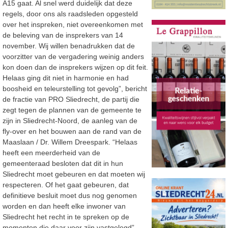
A15 gaat. Al snel werd duidelijk dat deze
regels, door ons als raadsleden opgesteld
over het inspreken, niet overeenkomen met
de beleving van de insprekers van 14
november. Wij willen benadrukken dat de
voorzitter van de vergadering weinig anders
kon doen dan de insprekers wijzen op dit feit.
Helaas ging dit niet in harmonie en had
boosheid en teleurstelling tot gevolg”, bericht
de fractie van PRO Sliedrecht, de partij die
zegt tegen de plannen van de gemeente te
zijn in Sliedrecht-Noord, de aanleg van de
fly-over en het bouwen aan de rand van de
Maaslaan / Dr. Willem Dreespark. “Helaas
heeft een meerderheid van de
gemeenteraad besloten dat dit in hun
Sliedrecht moet gebeuren en dat moeten wij
respecteren. Of het gaat gebeuren, dat
definitieve besluit moet dus nog genomen
worden en dan heeft elke inwoner van
Sliedrecht het recht in te spreken op de
momenten die daar voor zijn vastgelegd”,