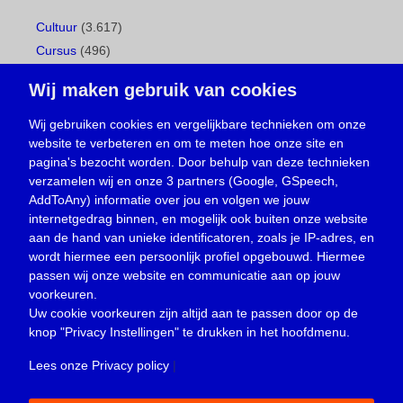
Cultuur
(3.617)
Cursus
(496)
Geboorte
(1)
Wij maken gebruik van cookies
Gemeentepagina
(104)
Ingezonden brief
(537)
Wij gebruiken cookies en vergelijkbare technieken om onze
website te verbeteren en om te meten hoe onze site en
Media
(156)
pagina's bezocht worden. Door behulp van deze technieken
Nieuws
(23.329)
verzamelen wij en onze 3 partners (Google, GSpeech,
Opinie
(373)
AddToAny) informatie over jou en volgen we jouw
Oproep
(734)
internetgedrag binnen, en mogelijk ook buiten onze website
Overlijden
(39)
aan de hand van unieke identificatoren, zoals je IP-adres, en
wordt hiermee een persoonlijk profiel opgebouwd. Hiermee
Podcast
(18)
passen wij onze website en communicatie aan op jouw
prijsvraag
(5)
voorkeuren.
Religie
(1.438)
Uw cookie voorkeuren zijn altijd aan te passen door op de
Service
(226)
knop
"Privacy Instellingen"
te drukken in het hoofdmenu.
Sport
(4.414)
Lees onze Privacy policy
|
Trouwen en feesten
(3)
Vacature
(1)