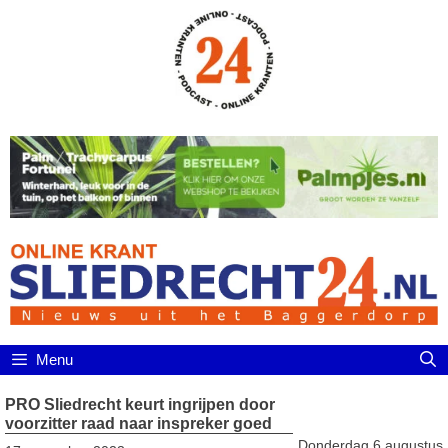
Ga
naar
de
inhoud
Menu
PRO Sliedrecht keurt ingrijpen door
voorzitter raad naar inspreker goed
Donderdag 6 augustus