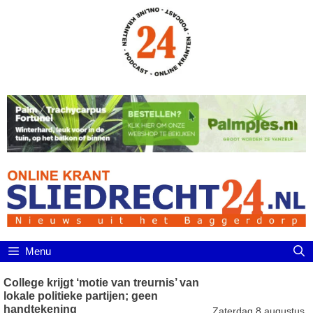
Ga
naar
de
inhoud
Menu
College krijgt ‘motie van treurnis’ van
lokale politieke partijen; geen
handtekening
Zaterdag 8 augustus