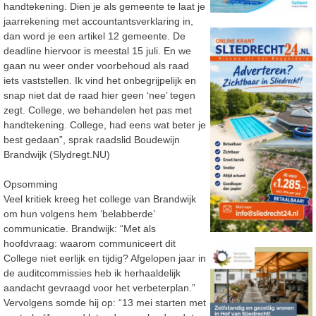
handtekening. Dien je als gemeente te laat je
jaarrekening met accountantsverklaring in,
dan word je een artikel 12 gemeente. De
deadline hiervoor is meestal 15 juli. En we
gaan nu weer onder voorbehoud als raad
iets vaststellen. Ik vind het onbegrijpelijk en
snap niet dat de raad hier geen ‘nee’ tegen
zegt. College, we behandelen het pas met
handtekening. College, had eens wat beter je
best gedaan”, sprak raadslid Boudewijn
Brandwijk (Slydregt.NU)
Opsomming
Veel kritiek kreeg het college van Brandwijk
om hun volgens hem ‘belabberde’
communicatie. Brandwijk: “Met als
hoofdvraag: waarom communiceert dit
College niet eerlijk en tijdig? Afgelopen jaar in
de auditcommissies heb ik herhaaldelijk
aandacht gevraagd voor het verbeterplan.”
Vervolgens somde hij op: “13 mei starten met