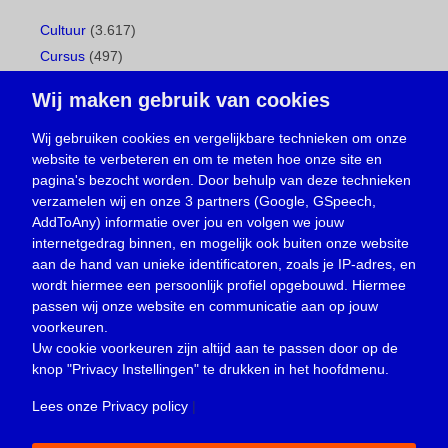
Cultuur
(3.617)
Cursus
(497)
Geboorte
(1)
Wij maken gebruik van cookies
Gemeentepagina
(104)
Ingezonden brief
(538)
Wij gebruiken cookies en vergelijkbare technieken om onze
website te verbeteren en om te meten hoe onze site en
Media
(156)
pagina's bezocht worden. Door behulp van deze technieken
Nieuws
(23.329)
verzamelen wij en onze 3 partners (Google, GSpeech,
Opinie
(373)
AddToAny) informatie over jou en volgen we jouw
Oproep
(734)
internetgedrag binnen, en mogelijk ook buiten onze website
Overlijden
(39)
aan de hand van unieke identificatoren, zoals je IP-adres, en
wordt hiermee een persoonlijk profiel opgebouwd. Hiermee
Podcast
(18)
passen wij onze website en communicatie aan op jouw
prijsvraag
(5)
voorkeuren.
Religie
(1.438)
Uw cookie voorkeuren zijn altijd aan te passen door op de
Service
(226)
knop
"Privacy Instellingen"
te drukken in het hoofdmenu.
Sport
(4.415)
Lees onze Privacy policy
|
Trouwen en feesten
(3)
Vacature
(1)