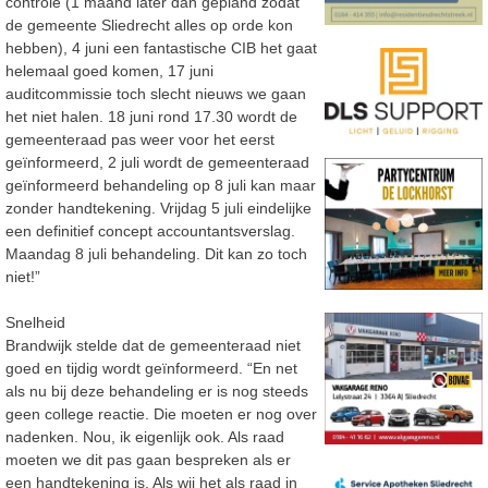
controle (1 maand later dan gepland zodat
de gemeente Sliedrecht alles op orde kon
hebben), 4 juni een fantastische CIB het gaat
helemaal goed komen, 17 juni
auditcommissie toch slecht nieuws we gaan
het niet halen. 18 juni rond 17.30 wordt de
gemeenteraad pas weer voor het eerst
geïnformeerd, 2 juli wordt de gemeenteraad
geïnformeerd behandeling op 8 juli kan maar
zonder handtekening. Vrijdag 5 juli eindelijke
een definitief concept accountantsverslag.
Maandag 8 juli behandeling. Dit kan zo toch
niet!”
Snelheid
Brandwijk stelde dat de gemeenteraad niet
goed en tijdig wordt geïnformeerd. “En net
als nu bij deze behandeling er is nog steeds
geen college reactie. Die moeten er nog over
nadenken. Nou, ik eigenlijk ook. Als raad
moeten we dit pas gaan bespreken als er
een handtekening is. Als wij het als raad in