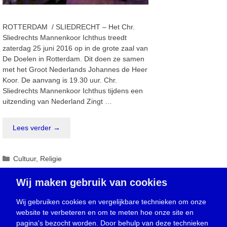
ROTTERDAM / SLIEDRECHT – Het Chr.
Sliedrechts Mannenkoor Ichthus treedt
zaterdag 25 juni 2016 op in de grote zaal van
De Doelen in Rotterdam. Dit doen ze samen
met het Groot Nederlands Johannes de Heer
Koor. De aanvang is 19.30 uur. Chr.
Sliedrechts Mannenkoor Ichthus tijdens een
uitzending van Nederland Zingt …
Lees verder →
Categorieën
Cultuur
,
Religie
Wij maken gebruik van cookies
Kerk brengt volgend jaar april ‘Mozes, de
Wij gebruiken cookies en vergelijkbare technieken om onze
website te verbeteren en om te meten hoe onze site en
musical’
pagina's bezocht worden. Door behulp van deze technieken