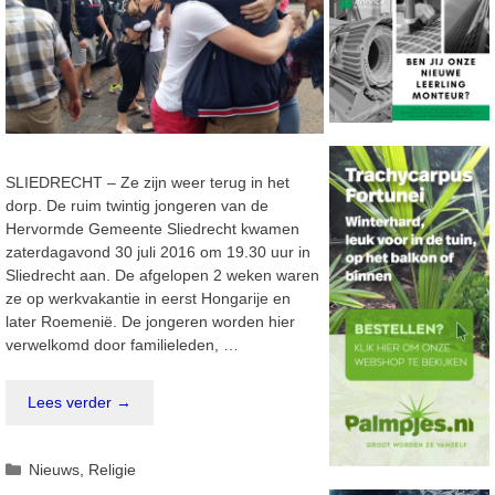
SLIEDRECHT – Ze zijn weer terug in het
dorp. De ruim twintig jongeren van de
Hervormde Gemeente Sliedrecht kwamen
zaterdagavond 30 juli 2016 om 19.30 uur in
Sliedrecht aan. De afgelopen 2 weken waren
ze op werkvakantie in eerst Hongarije en
later Roemenië. De jongeren worden hier
verwelkomd door familieleden, …
Lees verder →
Categorieën
Nieuws
,
Religie