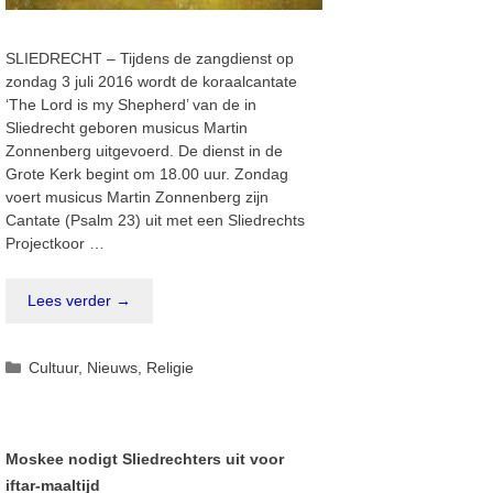
SLIEDRECHT – Tijdens de zangdienst op
zondag 3 juli 2016 wordt de koraalcantate
‘The Lord is my Shepherd’ van de in
Sliedrecht geboren musicus Martin
Zonnenberg uitgevoerd. De dienst in de
Grote Kerk begint om 18.00 uur. Zondag
voert musicus Martin Zonnenberg zijn
Cantate (Psalm 23) uit met een Sliedrechts
Projectkoor …
Lees verder →
Categorieën
Cultuur
,
Nieuws
,
Religie
Moskee nodigt Sliedrechters uit voor
iftar-maaltijd