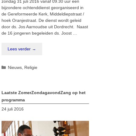
zondag 31 juli 2016 vanaf 09.30 uur een
bijzondere ochtenddienst georganiseerd in
de Gereformeerde Kerk, Middeldiepstraat /
hoek Oranjestraat. De dienst wordt geleid
door ds. Jos Aarnoudse uit Dordrecht. Naast
de 16 jongeren begeleiden ds. Joost …
Lees verder →
Categorieën
Nieuws
,
Religie
Laatste ZomerZondagavondZang op het
programma
24 juli 2016