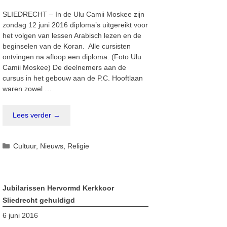
SLIEDRECHT – In de Ulu Camii Moskee zijn
zondag 12 juni 2016 diploma’s uitgereikt voor
het volgen van lessen Arabisch lezen en de
beginselen van de Koran. Alle cursisten
ontvingen na afloop een diploma. (Foto Ulu
Camii Moskee) De deelnemers aan de
cursus in het gebouw aan de P.C. Hooftlaan
waren zowel …
Lees verder →
Categorieën
Cultuur
,
Nieuws
,
Religie
Jubilarissen Hervormd Kerkkoor
Sliedrecht gehuldigd
6 juni 2016