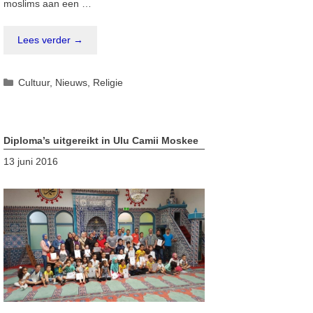
moslims aan een …
Lees verder →
Categorieën
Cultuur
,
Nieuws
,
Religie
Diploma’s uitgereikt in Ulu Camii Moskee
13 juni 2016