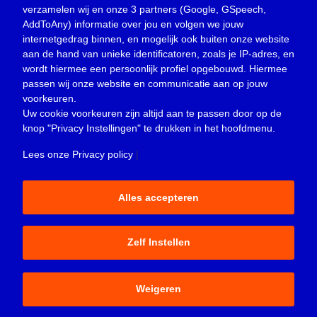
30 mei 2016
verzamelen wij en onze 3 partners (Google, GSpeech,
AddToAny) informatie over jou en volgen we jouw
internetgedrag binnen, en mogelijk ook buiten onze website
aan de hand van unieke identificatoren, zoals je IP-adres, en
wordt hiermee een persoonlijk profiel opgebouwd. Hiermee
passen wij onze website en communicatie aan op jouw
voorkeuren.
Uw cookie voorkeuren zijn altijd aan te passen door op de
knop
"Privacy Instellingen"
te drukken in het hoofdmenu.
Lees onze Privacy policy
|
SLIEDRECHT – Via sociale media doet de
Alles accepteren
Gereformeerde Kerk Sliedrecht maandag 30
mei 2016 een oproep voor acteurs,
kledingmakers, decorbouwers, grimeurs en
Zelf Instellen
koorzangers. Al deze mensen zijn nodig voor
‘Mozes, de musical’, die in april 2017 zal
worden uitgevoerd. De eerste lijnen zijn al
uitgezet en productietaken zijn verdeeld voor
Weigeren
…