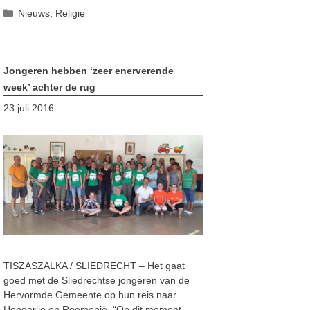
Categorieën
Nieuws
,
Religie
Jongeren hebben ‘zeer enerverende
week’ achter de rug
23 juli 2016
TISZASZALKA / SLIEDRECHT – Het gaat
goed met de Sliedrechtse jongeren van de
Hervormde Gemeente op hun reis naar
Hongarije en Roemenië. “Op dit moment