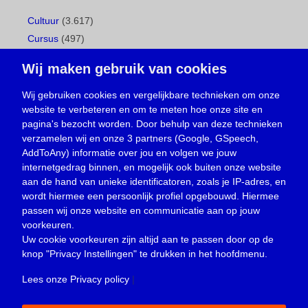
Cultuur
(3.617)
Cursus
(497)
Geboorte
(1)
Wij maken gebruik van cookies
Gemeentepagina
(104)
Ingezonden brief
(539)
Wij gebruiken cookies en vergelijkbare technieken om onze
website te verbeteren en om te meten hoe onze site en
Media
(156)
pagina's bezocht worden. Door behulp van deze technieken
Nieuws
(23.330)
verzamelen wij en onze 3 partners (Google, GSpeech,
Opinie
(374)
AddToAny) informatie over jou en volgen we jouw
Oproep
(734)
internetgedrag binnen, en mogelijk ook buiten onze website
Overlijden
(39)
aan de hand van unieke identificatoren, zoals je IP-adres, en
wordt hiermee een persoonlijk profiel opgebouwd. Hiermee
Podcast
(18)
passen wij onze website en communicatie aan op jouw
prijsvraag
(5)
voorkeuren.
Religie
(1.438)
Uw cookie voorkeuren zijn altijd aan te passen door op de
Service
(226)
knop
"Privacy Instellingen"
te drukken in het hoofdmenu.
Sport
(4.415)
Lees onze Privacy policy
|
Trouwen en feesten
(3)
Vacature
(1)