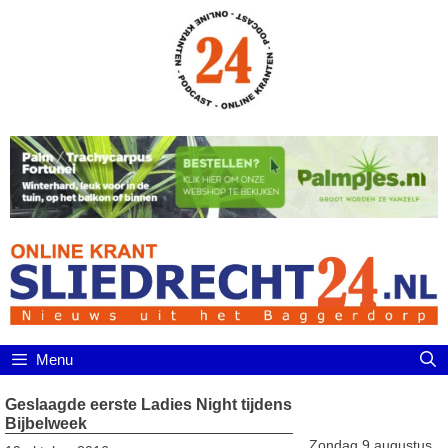
Ga
naar
de
inhoud
Menu
Geslaagde eerste Ladies Night tijdens
Bijbelweek
Zondag 9 augustus