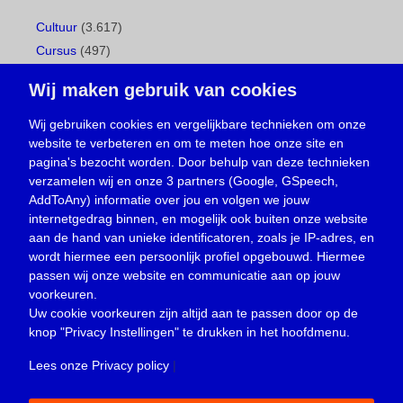
Cultuur
(3.617)
Cursus
(497)
Geboorte
(1)
Wij maken gebruik van cookies
Gemeentepagina
(104)
Ingezonden brief
(539)
Wij gebruiken cookies en vergelijkbare technieken om onze
website te verbeteren en om te meten hoe onze site en
Media
(156)
pagina's bezocht worden. Door behulp van deze technieken
Nieuws
(23.330)
verzamelen wij en onze 3 partners (Google, GSpeech,
Opinie
(374)
AddToAny) informatie over jou en volgen we jouw
Oproep
(734)
internetgedrag binnen, en mogelijk ook buiten onze website
Overlijden
(39)
aan de hand van unieke identificatoren, zoals je IP-adres, en
wordt hiermee een persoonlijk profiel opgebouwd. Hiermee
Podcast
(18)
passen wij onze website en communicatie aan op jouw
prijsvraag
(5)
voorkeuren.
Religie
(1.438)
Uw cookie voorkeuren zijn altijd aan te passen door op de
Service
(226)
knop
"Privacy Instellingen"
te drukken in het hoofdmenu.
Sport
(4.415)
Lees onze Privacy policy
|
Trouwen en feesten
(3)
Vacature
(1)