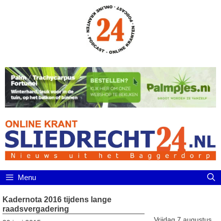
Ga
naar
de
inhoud
Menu
Kadernota 2016 tijdens lange
raadsvergadering
Vrijdag 7 augustus