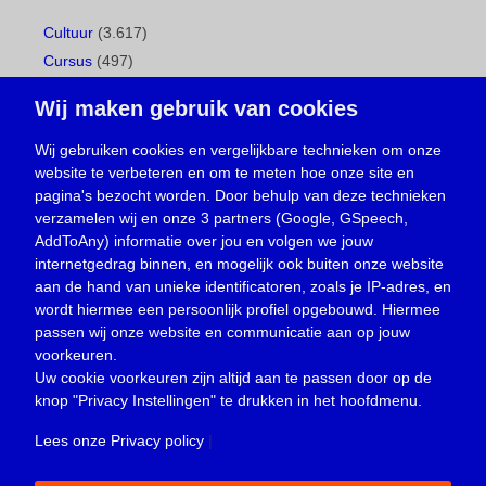
Cultuur
(3.617)
Cursus
(497)
Geboorte
(1)
Wij maken gebruik van cookies
Gemeentepagina
(104)
Ingezonden brief
(537)
Wij gebruiken cookies en vergelijkbare technieken om onze
website te verbeteren en om te meten hoe onze site en
Media
(156)
pagina's bezocht worden. Door behulp van deze technieken
Nieuws
(23.329)
verzamelen wij en onze 3 partners (Google, GSpeech,
Opinie
(373)
AddToAny) informatie over jou en volgen we jouw
Oproep
(734)
internetgedrag binnen, en mogelijk ook buiten onze website
Overlijden
(39)
aan de hand van unieke identificatoren, zoals je IP-adres, en
wordt hiermee een persoonlijk profiel opgebouwd. Hiermee
Podcast
(18)
passen wij onze website en communicatie aan op jouw
prijsvraag
(5)
voorkeuren.
Religie
(1.438)
Uw cookie voorkeuren zijn altijd aan te passen door op de
Service
(226)
knop
"Privacy Instellingen"
te drukken in het hoofdmenu.
Sport
(4.415)
Lees onze Privacy policy
|
Trouwen en feesten
(3)
Vacature
(1)