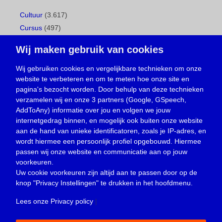
Cultuur
(3.617)
Cursus
(497)
Geboorte
(1)
Wij maken gebruik van cookies
Gemeentepagina
(104)
Ingezonden brief
(539)
Wij gebruiken cookies en vergelijkbare technieken om onze
website te verbeteren en om te meten hoe onze site en
Media
(156)
pagina's bezocht worden. Door behulp van deze technieken
Nieuws
(23.330)
verzamelen wij en onze 3 partners (Google, GSpeech,
Opinie
(374)
AddToAny) informatie over jou en volgen we jouw
Oproep
(734)
internetgedrag binnen, en mogelijk ook buiten onze website
Overlijden
(39)
aan de hand van unieke identificatoren, zoals je IP-adres, en
wordt hiermee een persoonlijk profiel opgebouwd. Hiermee
Podcast
(18)
passen wij onze website en communicatie aan op jouw
prijsvraag
(5)
voorkeuren.
Religie
(1.438)
Uw cookie voorkeuren zijn altijd aan te passen door op de
Service
(226)
knop
"Privacy Instellingen"
te drukken in het hoofdmenu.
Sport
(4.415)
Lees onze Privacy policy
|
Trouwen en feesten
(3)
Vacature
(1)