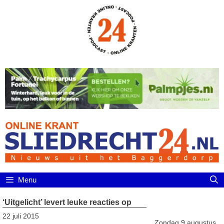
Ga
naar
de
inhoud
Menu
‘Uitgelicht’ levert leuke reacties op
22 juli 2015
Zondag 9 augustus