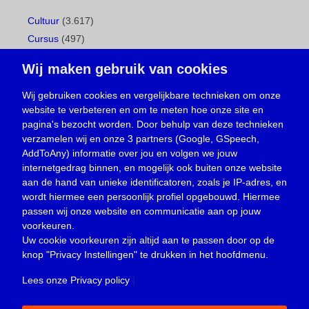
Cultuur
(3.617)
Cursus
(497)
Geboorte
(1)
Wij maken gebruik van cookies
Gemeentepagina
(104)
Ingezonden brief
(539)
Wij gebruiken cookies en vergelijkbare technieken om onze
website te verbeteren en om te meten hoe onze site en
Media
(156)
pagina's bezocht worden. Door behulp van deze technieken
Nieuws
(23.330)
verzamelen wij en onze 3 partners (Google, GSpeech,
Opinie
(374)
AddToAny) informatie over jou en volgen we jouw
Oproep
(734)
internetgedrag binnen, en mogelijk ook buiten onze website
Overlijden
(39)
aan de hand van unieke identificatoren, zoals je IP-adres, en
wordt hiermee een persoonlijk profiel opgebouwd. Hiermee
Podcast
(18)
passen wij onze website en communicatie aan op jouw
prijsvraag
(5)
voorkeuren.
Religie
(1.438)
Uw cookie voorkeuren zijn altijd aan te passen door op de
Service
(226)
knop
"Privacy Instellingen"
te drukken in het hoofdmenu.
Sport
(4.415)
Lees onze Privacy policy
|
Trouwen en feesten
(3)
Vacature
(1)