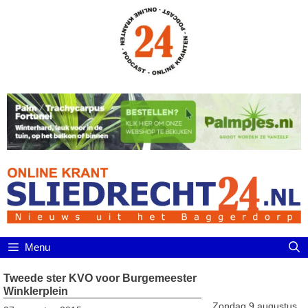
Ga
naar
de
inhoud
Menu
Tweede ster KVO voor Burgemeester
Winklerplein
Zondag 9 augustus