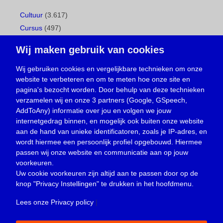
Cultuur
(3.617)
Cursus
(497)
Geboorte
(1)
Wij maken gebruik van cookies
Gemeentepagina
(104)
Ingezonden brief
(538)
Wij gebruiken cookies en vergelijkbare technieken om onze
website te verbeteren en om te meten hoe onze site en
Media
(156)
pagina's bezocht worden. Door behulp van deze technieken
Nieuws
(23.329)
verzamelen wij en onze 3 partners (Google, GSpeech,
Opinie
(373)
AddToAny) informatie over jou en volgen we jouw
Oproep
(734)
internetgedrag binnen, en mogelijk ook buiten onze website
Overlijden
(39)
aan de hand van unieke identificatoren, zoals je IP-adres, en
wordt hiermee een persoonlijk profiel opgebouwd. Hiermee
Podcast
(18)
passen wij onze website en communicatie aan op jouw
prijsvraag
(5)
voorkeuren.
Religie
(1.438)
Uw cookie voorkeuren zijn altijd aan te passen door op de
Service
(226)
knop
"Privacy Instellingen"
te drukken in het hoofdmenu.
Sport
(4.415)
Lees onze Privacy policy
|
Trouwen en feesten
(3)
Vacature
(1)