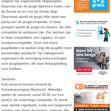
volgens het zogenoemde Stappenplan.
Daarmee kan de jeugd diploma’s halen; van
de Eerste tot en met de Zesde Stap.
Daarnaast speelt de jeugd elke week een
partij voor de jeugdcompetitie. In twee
groepen speelt de jeugd om bekers, die elke
competitie te verdienen zijn. Per seizoen zijn
er twee competities; een najaars- en een
voorjaarscompetitie. Door met extra
jeugdleiders te werken krijg elk jeugdlid meer
persoonlijke aandacht. Op vrijdagavond
organiseert de vereniging extra trainingen
voor jeugdspelers, die daar belangstelling
voor hebben.
Senioren
Ook senioren kunnen terecht bij
Schaakvereniging Sliedrecht. Wekelijks
spelen de senioren vanaf 20.00 uur hun
partij in de onderlinge competitie. Er wordt
naar sterkte ingedeeld, zodat een beginnend
schaker niet direct de toppers ontmoet. Het