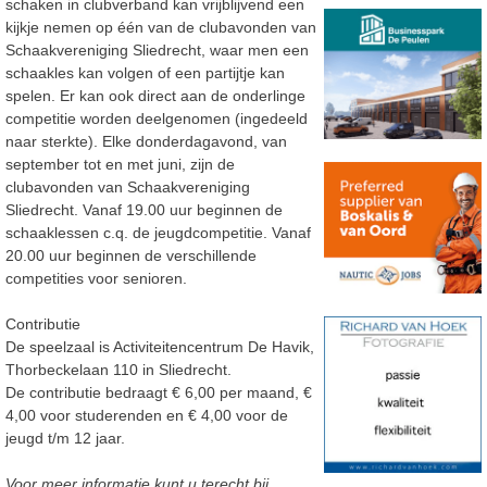
schaken in clubverband kan vrijblijvend een
kijkje nemen op één van de clubavonden van
Schaakvereniging Sliedrecht, waar men een
schaakles kan volgen of een partijtje kan
spelen. Er kan ook direct aan de onderlinge
competitie worden deelgenomen (ingedeeld
naar sterkte). Elke donderdagavond, van
september tot en met juni, zijn de
clubavonden van Schaakvereniging
Sliedrecht. Vanaf 19.00 uur beginnen de
schaaklessen c.q. de jeugdcompetitie. Vanaf
20.00 uur beginnen de verschillende
competities voor senioren.
Contributie
De speelzaal is Activiteitencentrum De Havik,
Thorbeckelaan 110 in Sliedrecht.
De contributie bedraagt € 6,00 per maand, €
4,00 voor studerenden en € 4,00 voor de
jeugd t/m 12 jaar.
Voor meer informatie kunt u terecht bij