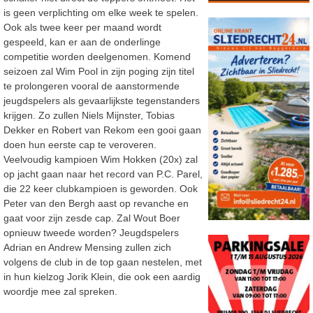
is geen verplichting om elke week te spelen.
Ook als twee keer per maand wordt
gespeeld, kan er aan de onderlinge
competitie worden deelgenomen. Komend
seizoen zal Wim Pool in zijn poging zijn titel
te prolongeren vooral de aanstormende
jeugdspelers als gevaarlijkste tegenstanders
krijgen. Zo zullen Niels Mijnster, Tobias
Dekker en Robert van Rekom een gooi gaan
doen hun eerste cap te veroveren.
Veelvoudig kampioen Wim Hokken (20x) zal
op jacht gaan naar het record van P.C. Parel,
die 22 keer clubkampioen is geworden. Ook
Peter van den Bergh aast op revanche en
gaat voor zijn zesde cap. Zal Wout Boer
opnieuw tweede worden? Jeugdspelers
Adrian en Andrew Mensing zullen zich
volgens de club in de top gaan nestelen, met
in hun kielzog Jorik Klein, die ook een aardig
woordje mee zal spreken.