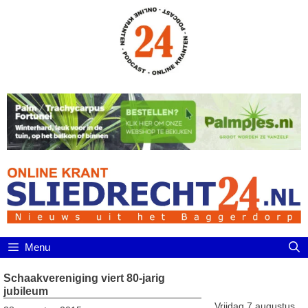
Ga
naar
de
inhoud
Menu
Schaakvereniging viert 80-jarig
jubileum
Vrijdag 7 augustus