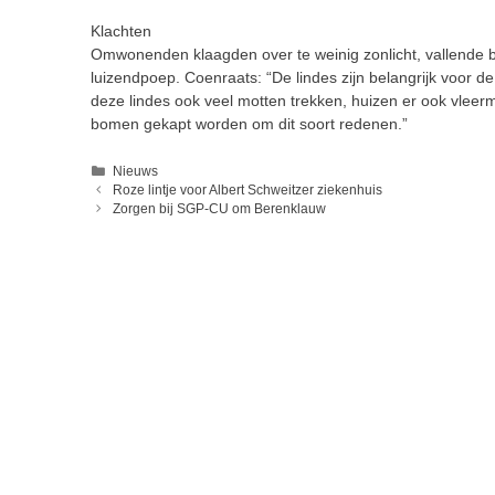
Klachten
Omwonenden klaagden over te weinig zonlicht, vallende bl
luizendpoep. Coenraats: “De lindes zijn belangrijk voor 
deze lindes ook veel motten trekken, huizen er ook vleer
bomen gekapt worden om dit soort redenen.”
Categorieën
Nieuws
Roze lintje voor Albert Schweitzer ziekenhuis
Zorgen bij SGP-CU om Berenklauw