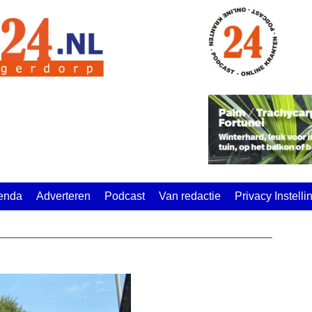
enda
Adverteren
Podcast
Van redactie
Privacy Instell