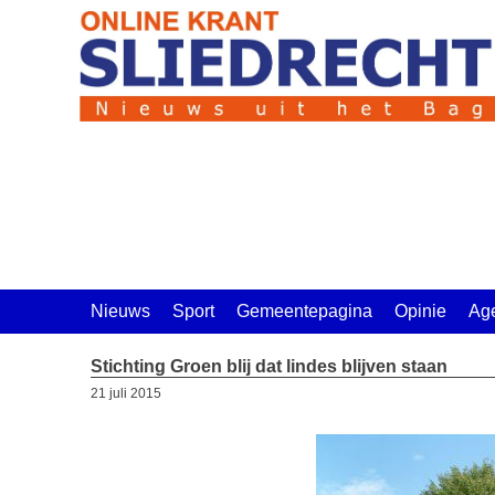
Ga
naar
de
inhoud
Nieuws
Sport
Gemeentepagina
Opinie
Ag
Stichting Groen blij dat lindes blijven staan
21 juli 2015