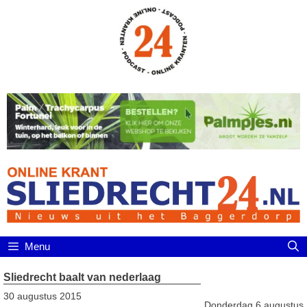
Ga
naar
de
inhoud
Menu
Sliedrecht baalt van nederlaag
30 augustus 2015
Donderdag 6 augustus