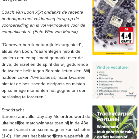
Coach Van Loon kijkt ondanks de recente
nederlagen met voldoening terug op de
voorbereiding en is vol vertrouwen voor de
competitiestart. (Foto Wim van Mourik)
“Daarover ben ik natuurlijk teleurgesteld”,
aldus Van Loon, “daarentegen heb ik de
spelers een compliment gemaakt over de
drive, de inzet en de spirit die wij gedurende
de tweede helft tegen Baronie lieten zien. Wij
hadden zeker 70% balbezit, maar kwamen
niet tot de beslissende eindpass en misten
op sommige momenten het gogme om een
beslissing te forceren.”
Stootkracht
Baronie aanvaller Jay Jay Meierdres werd de
uiteindelijke matchwinnaar toen hij in de 43e
minuut vanuit een scrimmage in kon schieten
(1-0). Het was het belangrijkste wapenfeit uit