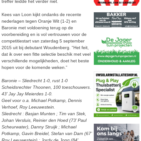
treffer leidde het verder niet.
Kees van Loon kijkt ondanks de recente
nederlagen tegen Oranje Wit (1-2) en
Baronie met voldoening terug op de
voorbereiding en is vol vertrouwen voor de
competitiestart van zaterdag 5 september
2015 uit bij debutant Woudenberg. “Het feit,
dat ik over een fitte selectie beschik met veel
verschillende mogelijkheden, doet het beste
hopen voor de komende weken.”
Baronie – Sliedrecht 1-0, rust 1-0
Scheidsrechter Thoonen, 100 toeschouwers.
43’ Jay Jay Meierdes 1-0.
Geel voor o.a. Michael Potkamp, Dennis
Verhoef, Roy Leeuwestein.
Sliedrecht : Basjan Munten ; Tim van Stek,
Johan Versluis, Reinier den Hoed (73’ Paul
Scheurwater), Danny Struijk ; Michael
Potkamp, Gavin Breidel, Stefan van Dam (67’
Roy Leeuwestein) ; Jordy de Jong (84’