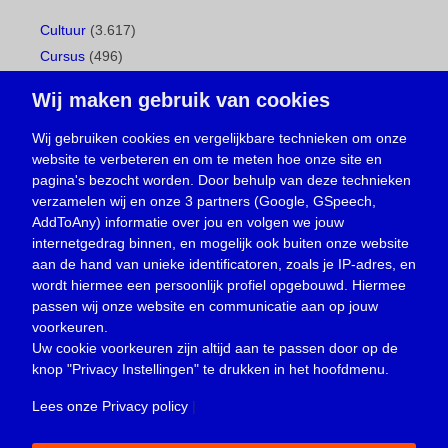
Cultuur
(3.617)
Cursus
(496)
Geboorte
(1)
Wij maken gebruik van cookies
Gemeentepagina
(104)
Ingezonden brief
(537)
Wij gebruiken cookies en vergelijkbare technieken om onze
website te verbeteren en om te meten hoe onze site en
Media
(156)
pagina's bezocht worden. Door behulp van deze technieken
Nieuws
(23.329)
verzamelen wij en onze 3 partners (Google, GSpeech,
Opinie
(373)
AddToAny) informatie over jou en volgen we jouw
Oproep
(734)
internetgedrag binnen, en mogelijk ook buiten onze website
Overlijden
(39)
aan de hand van unieke identificatoren, zoals je IP-adres, en
wordt hiermee een persoonlijk profiel opgebouwd. Hiermee
Podcast
(18)
passen wij onze website en communicatie aan op jouw
prijsvraag
(5)
voorkeuren.
Religie
(1.438)
Uw cookie voorkeuren zijn altijd aan te passen door op de
Service
(226)
knop
"Privacy Instellingen"
te drukken in het hoofdmenu.
Sport
(4.414)
Lees onze Privacy policy
|
Trouwen en feesten
(3)
Vacature
(1)