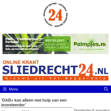
Ga
naar
de
inhoud
Menu
‘DAB+ kan alleen met hulp van een
investeerder’
Donderdag 6 augustus