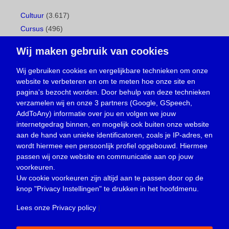
Cultuur
(3.617)
Cursus
(496)
Geboorte
(1)
Wij maken gebruik van cookies
Gemeentepagina
(104)
Ingezonden brief
(537)
Wij gebruiken cookies en vergelijkbare technieken om onze
website te verbeteren en om te meten hoe onze site en
Media
(156)
pagina's bezocht worden. Door behulp van deze technieken
Nieuws
(23.329)
verzamelen wij en onze 3 partners (Google, GSpeech,
Opinie
(373)
AddToAny) informatie over jou en volgen we jouw
Oproep
(734)
internetgedrag binnen, en mogelijk ook buiten onze website
Overlijden
(39)
aan de hand van unieke identificatoren, zoals je IP-adres, en
wordt hiermee een persoonlijk profiel opgebouwd. Hiermee
Podcast
(18)
passen wij onze website en communicatie aan op jouw
prijsvraag
(5)
voorkeuren.
Religie
(1.438)
Uw cookie voorkeuren zijn altijd aan te passen door op de
Service
(226)
knop
"Privacy Instellingen"
te drukken in het hoofdmenu.
Sport
(4.414)
Lees onze Privacy policy
|
Trouwen en feesten
(3)
Vacature
(1)