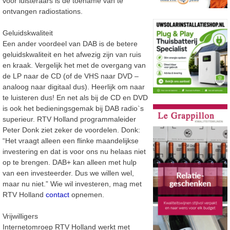
voor luisteraars is de toename van te
ontvangen radiostations.
Geluidskwaliteit
Een ander voordeel van DAB is de betere
geluidskwaliteit en het afwezig zijn van ruis
en kraak. Vergelijk het met de overgang van
de LP naar de CD (of de VHS naar DVD –
analoog naar digitaal dus). Heerlijk om naar
te luisteren dus! En net als bij de CD en DVD
is ook het bedieningsgemak bij DAB radio`s
superieur. RTV Holland programmaleider
Peter Donk ziet zeker de voordelen. Donk:
“Het vraagt alleen een flinke maandelijkse
investering en dat is voor ons nu helaas niet
op te brengen. DAB+ kan alleen met hulp
van een investeerder. Dus we willen wel,
maar nu niet.” Wie wil investeren, mag met
RTV Holland
contact
opnemen.
Vrijwilligers
Internetomroep RTV Holland werkt met