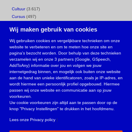
Cultuur
(3.617)
Cursus
(497)
Geboorte
(1)
Wij maken gebruik van cookies
Gemeentepagina
(104)
Ingezonden brief
(539)
Wij gebruiken cookies en vergelijkbare technieken om onze
website te verbeteren en om te meten hoe onze site en
Media
(156)
pagina's bezocht worden. Door behulp van deze technieken
Nieuws
(23.330)
verzamelen wij en onze 3 partners (Google, GSpeech,
Opinie
(374)
AddToAny) informatie over jou en volgen we jouw
Oproep
(734)
internetgedrag binnen, en mogelijk ook buiten onze website
Overlijden
(39)
aan de hand van unieke identificatoren, zoals je IP-adres, en
wordt hiermee een persoonlijk profiel opgebouwd. Hiermee
Podcast
(18)
passen wij onze website en communicatie aan op jouw
prijsvraag
(5)
voorkeuren.
Religie
(1.438)
Uw cookie voorkeuren zijn altijd aan te passen door op de
Service
(226)
knop
"Privacy Instellingen"
te drukken in het hoofdmenu.
Sport
(4.415)
Lees onze Privacy policy
|
Trouwen en feesten
(3)
Vacature
(1)