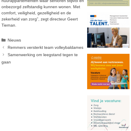
huurappartementen waar senioren stijlvol en
onbezorgd zelfstandig kunnen wonen. Met
comfort, veiligheid, gezelligheid en de
zekerheid van zorg”, zegt directeur Geert
Tieman.
Categorieën
Nieuws
Remmers versterkt team volleybaldames
Samenwerking om leegstand tegen te
gaan