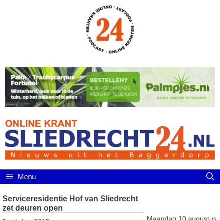
Ga
naar
de
inhoud
Menu
Serviceresidentie Hof van Sliedrecht
zet deuren open
Maandag 10 augustus