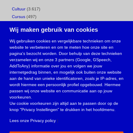
Cultuur
(3.617)
Cursus
(497)
Geboorte
(1)
Wij maken gebruik van cookies
Gemeentepagina
(104)
Ingezonden brief
(537)
Wij gebruiken cookies en vergelijkbare technieken om onze
website te verbeteren en om te meten hoe onze site en
Media
(156)
pagina's bezocht worden. Door behulp van deze technieken
Nieuws
(23.329)
verzamelen wij en onze 3 partners (Google, GSpeech,
Opinie
(373)
AddToAny) informatie over jou en volgen we jouw
Oproep
(734)
internetgedrag binnen, en mogelijk ook buiten onze website
Overlijden
(39)
aan de hand van unieke identificatoren, zoals je IP-adres, en
wordt hiermee een persoonlijk profiel opgebouwd. Hiermee
Podcast
(18)
passen wij onze website en communicatie aan op jouw
prijsvraag
(5)
voorkeuren.
Religie
(1.438)
Uw cookie voorkeuren zijn altijd aan te passen door op de
Service
(226)
knop
"Privacy Instellingen"
te drukken in het hoofdmenu.
Sport
(4.415)
Lees onze Privacy policy
|
Trouwen en feesten
(3)
Vacature
(1)