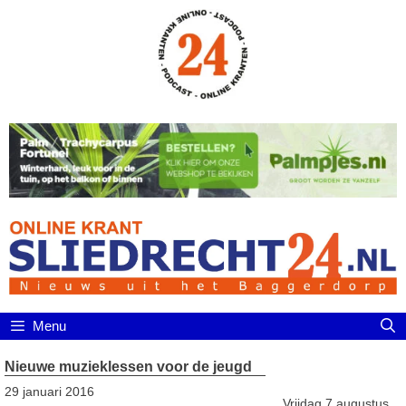
Ga
naar
de
inhoud
Menu
Nieuwe muzieklessen voor de jeugd
29 januari 2016
Vrijdag 7 augustus