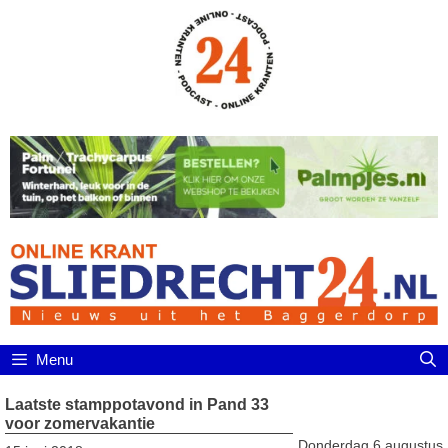
Ga
naar
de
inhoud
Menu
Laatste stamppotavond in Pand 33
voor zomervakantie
Donderdag 6 augustus