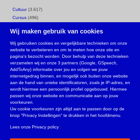
Cultuur
(3.617)
Cursus
(496)
Geboorte
(1)
Wij maken gebruik van cookies
Gemeentepagina
(104)
Ingezonden brief
(537)
Wij gebruiken cookies en vergelijkbare technieken om onze
website te verbeteren en om te meten hoe onze site en
Media
(156)
pagina's bezocht worden. Door behulp van deze technieken
Nieuws
(23.329)
verzamelen wij en onze 3 partners (Google, GSpeech,
Opinie
(373)
AddToAny) informatie over jou en volgen we jouw
Oproep
(734)
internetgedrag binnen, en mogelijk ook buiten onze website
Overlijden
(39)
aan de hand van unieke identificatoren, zoals je IP-adres, en
wordt hiermee een persoonlijk profiel opgebouwd. Hiermee
Podcast
(18)
passen wij onze website en communicatie aan op jouw
prijsvraag
(5)
voorkeuren.
Religie
(1.438)
Uw cookie voorkeuren zijn altijd aan te passen door op de
Service
(226)
knop
"Privacy Instellingen"
te drukken in het hoofdmenu.
Sport
(4.414)
Lees onze Privacy policy
|
Trouwen en feesten
(3)
Vacature
(1)