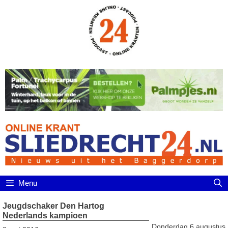
Ga
naar
de
inhoud
Menu
Jeugdschaker Den Hartog
Nederlands kampioen
Donderdag 6 augustus