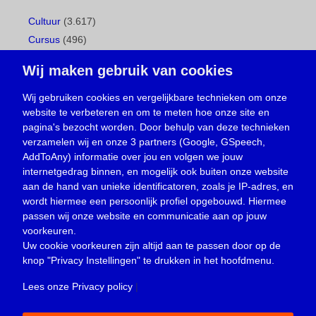
Cultuur
(3.617)
Cursus
(496)
Geboorte
(1)
Wij maken gebruik van cookies
Gemeentepagina
(104)
Ingezonden brief
(537)
Wij gebruiken cookies en vergelijkbare technieken om onze
website te verbeteren en om te meten hoe onze site en
Media
(156)
pagina's bezocht worden. Door behulp van deze technieken
Nieuws
(23.329)
verzamelen wij en onze 3 partners (Google, GSpeech,
Opinie
(373)
AddToAny) informatie over jou en volgen we jouw
Oproep
(734)
internetgedrag binnen, en mogelijk ook buiten onze website
Overlijden
(39)
aan de hand van unieke identificatoren, zoals je IP-adres, en
wordt hiermee een persoonlijk profiel opgebouwd. Hiermee
Podcast
(18)
passen wij onze website en communicatie aan op jouw
prijsvraag
(5)
voorkeuren.
Religie
(1.438)
Uw cookie voorkeuren zijn altijd aan te passen door op de
Service
(226)
knop
"Privacy Instellingen"
te drukken in het hoofdmenu.
Sport
(4.414)
Lees onze Privacy policy
|
Trouwen en feesten
(3)
Vacature
(1)