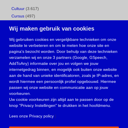
Cultuur
(3.617)
Cursus
(497)
Geboorte
(1)
Wij maken gebruik van cookies
Gemeentepagina
(104)
Ingezonden brief
(538)
Wij gebruiken cookies en vergelijkbare technieken om onze
website te verbeteren en om te meten hoe onze site en
Media
(156)
pagina's bezocht worden. Door behulp van deze technieken
Nieuws
(23.329)
verzamelen wij en onze 3 partners (Google, GSpeech,
Opinie
(373)
AddToAny) informatie over jou en volgen we jouw
Oproep
(734)
internetgedrag binnen, en mogelijk ook buiten onze website
Overlijden
(39)
aan de hand van unieke identificatoren, zoals je IP-adres, en
wordt hiermee een persoonlijk profiel opgebouwd. Hiermee
Podcast
(18)
passen wij onze website en communicatie aan op jouw
prijsvraag
(5)
voorkeuren.
Religie
(1.438)
Uw cookie voorkeuren zijn altijd aan te passen door op de
Service
(226)
knop
"Privacy Instellingen"
te drukken in het hoofdmenu.
Sport
(4.415)
Lees onze Privacy policy
|
Trouwen en feesten
(3)
Vacature
(1)