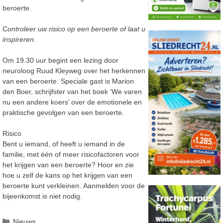
beroerte.
C
ontroleer uw risico op een beroerte of laat u
inspireren.
Om 19.30 uur begint een lezing door
neuroloog Ruud Kleyweg over het herkennen
van een beroerte. Speciale gast is Marion
den Boer, schrijfster van het boek ‘We varen
nu een andere koers’ over de emotionele en
praktische gevolgen van een beroerte.
Risico
Bent u iemand, of heeft u iemand in de
familie, met één of meer risicofactoren voor
het krijgen van een beroerte? Hoor en zie
hoe u zelf de kans op het kr
ijgen van een
beroerte kunt verkleinen. Aanmelden voor de
bijeenkomst is niet nodig.
Categorieën
Nieuws