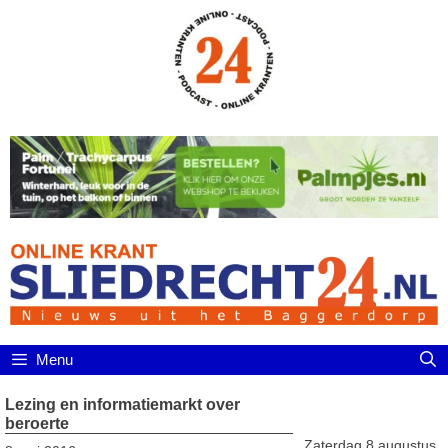
Ga
naar
de
inhoud
Menu
Lezing en informatiemarkt over
beroerte
Zaterdag 8 augustus