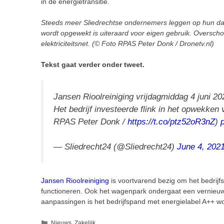
in de energietransitie.
Steeds meer Sliedrechtse ondernemers leggen op hun d
wordt opgewekt is uiteraard voor eigen gebruik. Oversch
elektriciteitsnet. (© Foto RPAS Peter Donk / Dronetv.nl)
Tekst gaat verder onder tweet.
Jansen Rioolreiniging vrijdagmiddag 4 juni 20
Het bedrijf investeerde flink in het opwekken
RPAS Peter Donk /
https://t.co/ptz52oR3nZ
)
— Sliedrecht24 (@Sliedrecht24)
June 4, 202
Jansen Rioolreiniging
is voortvarend bezig om het bedrijfs
functioneren. Ook het wagenpark ondergaat een vernieuw
aanpassingen is het bedrijfspand met energielabel A++ wo
Categorieën
Nieuws
,
Zakelijk