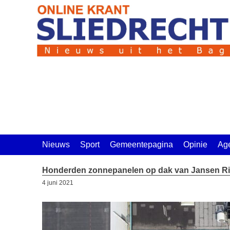
Ga
naar
de
inhoud
Nieuws
Sport
Gemeentepagina
Opinie
Ag
Honderden zonnepanelen op dak van Jansen Rio
4 juni 2021