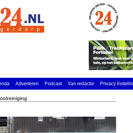
enda
Adverteren
Podcast
Van redactie
Privacy Instell
olreiniging