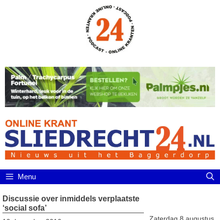
Ga
naar
de
inhoud
Menu
Discussie over inmiddels verplaatste
‘social sofa’
Zaterdag 8 augustus