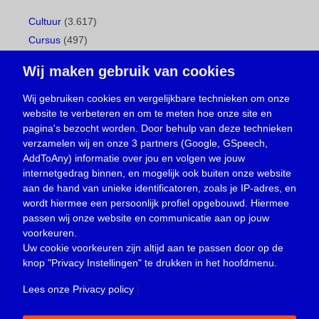
Cultuur
(3.617)
Cursus
(497)
Geboorte
(1)
Wij maken gebruik van cookies
Gemeentepagina
(104)
Ingezonden brief
(538)
Wij gebruiken cookies en vergelijkbare technieken om onze
website te verbeteren en om te meten hoe onze site en
Media
(156)
pagina's bezocht worden. Door behulp van deze technieken
Nieuws
(23.329)
verzamelen wij en onze 3 partners (Google, GSpeech,
Opinie
(373)
AddToAny) informatie over jou en volgen we jouw
Oproep
(734)
internetgedrag binnen, en mogelijk ook buiten onze website
Overlijden
(39)
aan de hand van unieke identificatoren, zoals je IP-adres, en
wordt hiermee een persoonlijk profiel opgebouwd. Hiermee
Podcast
(18)
passen wij onze website en communicatie aan op jouw
prijsvraag
(5)
voorkeuren.
Religie
(1.438)
Uw cookie voorkeuren zijn altijd aan te passen door op de
Service
(226)
knop
"Privacy Instellingen"
te drukken in het hoofdmenu.
Sport
(4.415)
Lees onze Privacy policy
|
Trouwen en feesten
(3)
Vacature
(1)