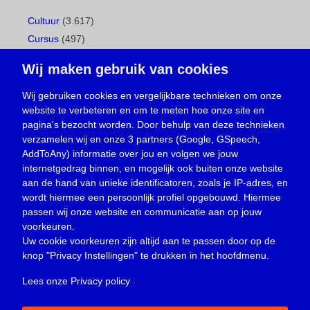
Cultuur
(3.617)
Cursus
(497)
Geboorte
(1)
Wij maken gebruik van cookies
Gemeentepagina
(104)
Ingezonden brief
(538)
Wij gebruiken cookies en vergelijkbare technieken om onze
website te verbeteren en om te meten hoe onze site en
Media
(156)
pagina's bezocht worden. Door behulp van deze technieken
Nieuws
(23.329)
verzamelen wij en onze 3 partners (Google, GSpeech,
Opinie
(373)
AddToAny) informatie over jou en volgen we jouw
Oproep
(734)
internetgedrag binnen, en mogelijk ook buiten onze website
Overlijden
(39)
aan de hand van unieke identificatoren, zoals je IP-adres, en
wordt hiermee een persoonlijk profiel opgebouwd. Hiermee
Podcast
(18)
passen wij onze website en communicatie aan op jouw
prijsvraag
(5)
voorkeuren.
Religie
(1.438)
Uw cookie voorkeuren zijn altijd aan te passen door op de
Service
(226)
knop
"Privacy Instellingen"
te drukken in het hoofdmenu.
Sport
(4.415)
Lees onze Privacy policy
|
Trouwen en feesten
(3)
Vacature
(1)