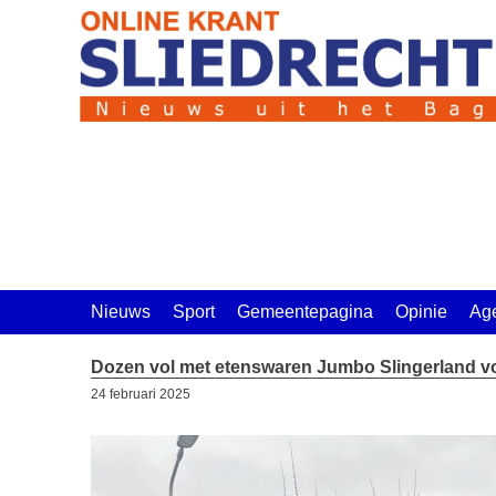
Ga
naar
de
inhoud
Nieuws
Sport
Gemeentepagina
Opinie
Ag
Dozen vol met etenswaren Jumbo Slingerland v
24 februari 2025