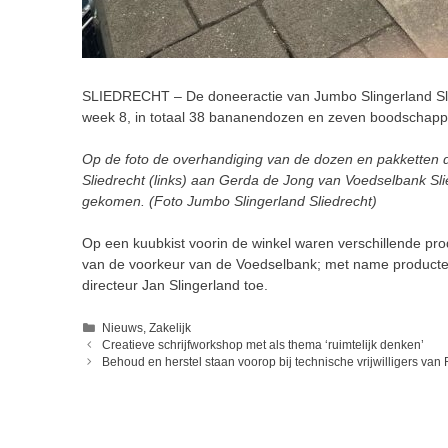
SLIEDRECHT – De doneeractie van Jumbo Slingerland Slie
week 8, in totaal 38 bananendozen en zeven boodschap
Op de foto de overhandiging van de dozen en pakketten d
Sliedrecht (links) aan Gerda de Jong van Voedselbank Slie
gekomen. (Foto Jumbo Slingerland Sliedrecht)
Op een kuubkist voorin de winkel waren verschillende produ
van de voorkeur van de Voedselbank; met name producten
directeur Jan Slingerland toe.
Categorieën
Nieuws
,
Zakelijk
Creatieve schrijfworkshop met als thema ‘ruimtelijk denken’
Behoud en herstel staan voorop bij technische vrijwilligers van