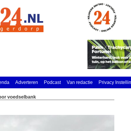
enda
Adverteren
Podcast
Van redactie
Privacy Instell
oor voedselbank