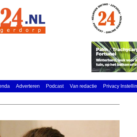
enda
Adverteren
Podcast
Van redactie
Privacy Instell