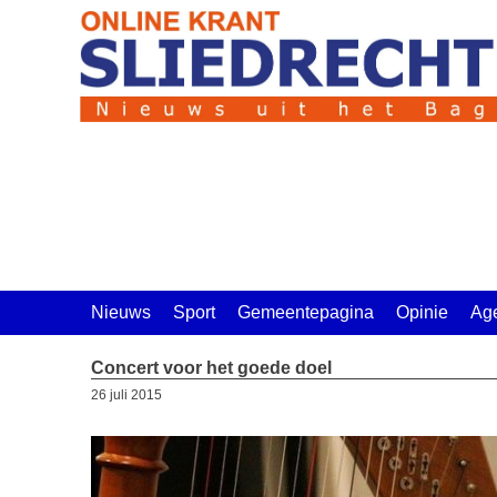
Ga
naar
de
inhoud
Nieuws
Sport
Gemeentepagina
Opinie
Ag
Concert voor het goede doel
26 juli 2015