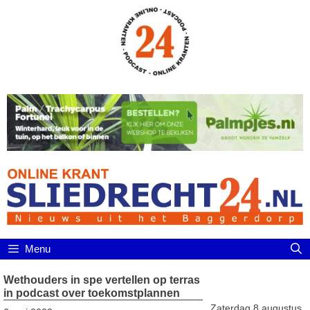
Ga
naar
de
inhoud
Menu
Wethouders in spe vertellen op terras
in podcast over toekomstplannen
Zaterdag 8 augustus