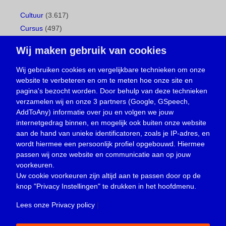
Cultuur
(3.617)
Cursus
(497)
Geboorte
(1)
Wij maken gebruik van cookies
Gemeentepagina
(104)
Ingezonden brief
(538)
Wij gebruiken cookies en vergelijkbare technieken om onze
website te verbeteren en om te meten hoe onze site en
Media
(156)
pagina's bezocht worden. Door behulp van deze technieken
Nieuws
(23.330)
verzamelen wij en onze 3 partners (Google, GSpeech,
Opinie
(373)
AddToAny) informatie over jou en volgen we jouw
Oproep
(734)
internetgedrag binnen, en mogelijk ook buiten onze website
Overlijden
(39)
aan de hand van unieke identificatoren, zoals je IP-adres, en
wordt hiermee een persoonlijk profiel opgebouwd. Hiermee
Podcast
(18)
passen wij onze website en communicatie aan op jouw
prijsvraag
(5)
voorkeuren.
Religie
(1.438)
Uw cookie voorkeuren zijn altijd aan te passen door op de
Service
(226)
knop
"Privacy Instellingen"
te drukken in het hoofdmenu.
Sport
(4.415)
Lees onze Privacy policy
|
Trouwen en feesten
(3)
Vacature
(1)