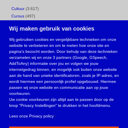
Cultuur
(3.617)
Cursus
(497)
Geboorte
(1)
Wij maken gebruik van cookies
Gemeentepagina
(104)
Ingezonden brief
(537)
Wij gebruiken cookies en vergelijkbare technieken om onze
website te verbeteren en om te meten hoe onze site en
Media
(156)
pagina's bezocht worden. Door behulp van deze technieken
Nieuws
(23.329)
verzamelen wij en onze 3 partners (Google, GSpeech,
Opinie
(373)
AddToAny) informatie over jou en volgen we jouw
Oproep
(734)
internetgedrag binnen, en mogelijk ook buiten onze website
Overlijden
(39)
aan de hand van unieke identificatoren, zoals je IP-adres, en
wordt hiermee een persoonlijk profiel opgebouwd. Hiermee
Podcast
(18)
passen wij onze website en communicatie aan op jouw
prijsvraag
(5)
voorkeuren.
Religie
(1.438)
Uw cookie voorkeuren zijn altijd aan te passen door op de
Service
(226)
knop
"Privacy Instellingen"
te drukken in het hoofdmenu.
Sport
(4.415)
Lees onze Privacy policy
|
Trouwen en feesten
(3)
Vacature
(1)