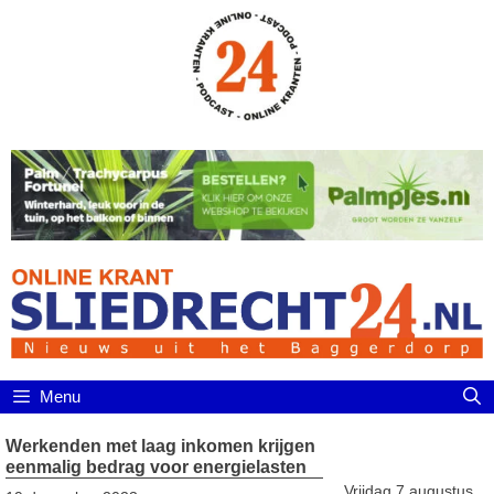
Ga
naar
de
inhoud
Menu
Werkenden met laag inkomen krijgen
eenmalig bedrag voor energielasten
Vrijdag 7 augustus