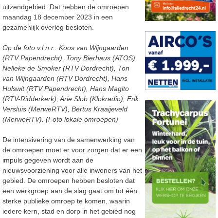
uitzendgebied. Dat hebben de omroepen
maandag 18 december 2023 in een
gezamenlijk overleg besloten.
Op de foto v.l.n.r.: Koos van Wijngaarden
(RTV Papendrecht), Tony Bierhaus (ATOS),
Nelleke de Smoker (RTV Dordrecht), Ton
van Wijngaarden (RTV Dordrecht), Hans
Hulswit (RTV Papendrecht), Hans Magito
(RTV-Ridderkerk), Arie Slob (Klokradio), Erik
Versluis (MerweRTV), Bertus Kraaijeveld
(MerweRTV). (Foto lokale omroepen)
De intensivering van de samenwerking van
de omroepen moet er voor zorgen dat er een
impuls gegeven wordt aan de
nieuwsvoorziening voor alle inwoners van het
gebied. De omroepen hebben besloten dat
een werkgroep aan de slag gaat om tot één
sterke publieke omroep te komen, waarin
iedere kern, stad en dorp in het gebied nog