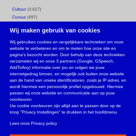
Cultuur
(3.617)
Cursus
(497)
Geboorte
(1)
Wij maken gebruik van cookies
Gemeentepagina
(104)
Ingezonden brief
(538)
Wij gebruiken cookies en vergelijkbare technieken om onze
website te verbeteren en om te meten hoe onze site en
Media
(156)
pagina's bezocht worden. Door behulp van deze technieken
Nieuws
(23.329)
verzamelen wij en onze 3 partners (Google, GSpeech,
Opinie
(373)
AddToAny) informatie over jou en volgen we jouw
Oproep
(734)
internetgedrag binnen, en mogelijk ook buiten onze website
Overlijden
(39)
aan de hand van unieke identificatoren, zoals je IP-adres, en
wordt hiermee een persoonlijk profiel opgebouwd. Hiermee
Podcast
(18)
passen wij onze website en communicatie aan op jouw
prijsvraag
(5)
voorkeuren.
Religie
(1.438)
Uw cookie voorkeuren zijn altijd aan te passen door op de
Service
(226)
knop
"Privacy Instellingen"
te drukken in het hoofdmenu.
Sport
(4.415)
Lees onze Privacy policy
|
Trouwen en feesten
(3)
Vacature
(1)