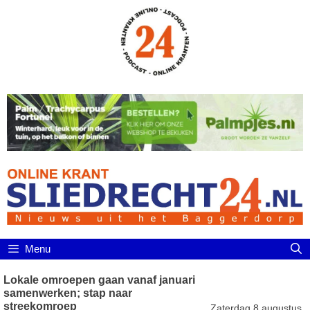
Ga
naar
de
inhoud
Menu
Lokale omroepen gaan vanaf januari
samenwerken; stap naar
streekomroep
Zaterdag 8 augustus