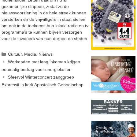
Molenlanden zetten daarom nu al
gezamenlijke stappen, zodat ze de
nieuwsvoorziening in de hele streek kunnen
versterken en de vrijwilligers in staat stellen
om ook in de toekomst hun lokale radio en tv
programma’s te kunnen blijven verzorgen
voor de inwoners van hun dorpen en steden.
Categorieën
Cultuur
,
Media
,
Nieuws
Werkenden met laag inkomen krijgen
eenmalig bedrag voor energielasten
Sfeervol Winterconcert zanggroep
Expressif in kerk Apostolisch Genootschap