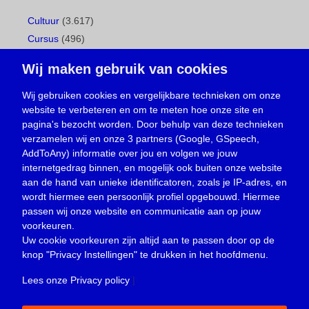
Cultuur
(3.617)
Cursus
(496)
Geboorte
(1)
Wij maken gebruik van cookies
Gemeentepagina
(104)
Ingezonden brief
(537)
Wij gebruiken cookies en vergelijkbare technieken om onze
website te verbeteren en om te meten hoe onze site en
Media
(156)
pagina's bezocht worden. Door behulp van deze technieken
Nieuws
(23.329)
verzamelen wij en onze 3 partners (Google, GSpeech,
Opinie
(373)
AddToAny) informatie over jou en volgen we jouw
Oproep
(734)
internetgedrag binnen, en mogelijk ook buiten onze website
Overlijden
(39)
aan de hand van unieke identificatoren, zoals je IP-adres, en
wordt hiermee een persoonlijk profiel opgebouwd. Hiermee
Podcast
(18)
passen wij onze website en communicatie aan op jouw
prijsvraag
(5)
voorkeuren.
Religie
(1.438)
Uw cookie voorkeuren zijn altijd aan te passen door op de
Service
(226)
knop
"Privacy Instellingen"
te drukken in het hoofdmenu.
Sport
(4.414)
Lees onze Privacy policy
|
Trouwen en feesten
(3)
Vacature
(1)