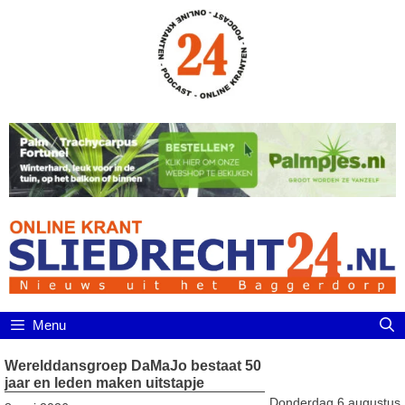
Ga
naar
de
inhoud
Menu
Werelddansgroep DaMaJo bestaat 50
jaar en leden maken uitstapje
Donderdag 6 augustus