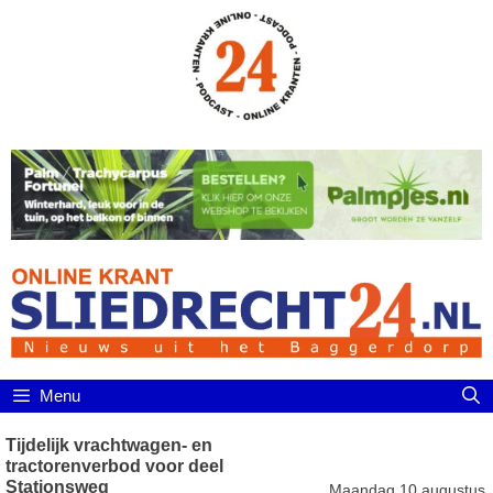
Ga
naar
de
inhoud
Menu
Tijdelijk vrachtwagen- en
tractorenverbod voor deel
Stationsweg
Maandag 10 augustus