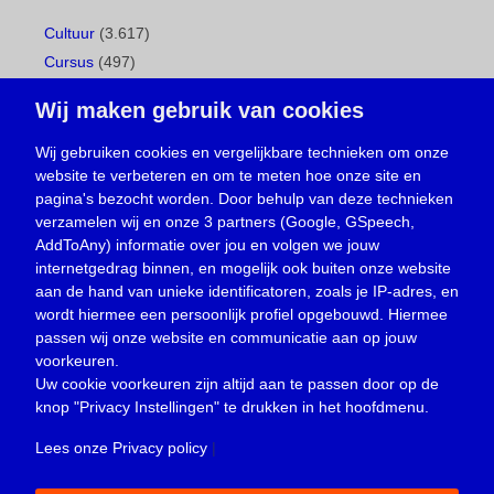
Cultuur
(3.617)
Cursus
(497)
Geboorte
(1)
Wij maken gebruik van cookies
Gemeentepagina
(104)
Ingezonden brief
(539)
Wij gebruiken cookies en vergelijkbare technieken om onze
website te verbeteren en om te meten hoe onze site en
Media
(156)
pagina's bezocht worden. Door behulp van deze technieken
Nieuws
(23.330)
verzamelen wij en onze 3 partners (Google, GSpeech,
Opinie
(374)
AddToAny) informatie over jou en volgen we jouw
Oproep
(734)
internetgedrag binnen, en mogelijk ook buiten onze website
Overlijden
(39)
aan de hand van unieke identificatoren, zoals je IP-adres, en
wordt hiermee een persoonlijk profiel opgebouwd. Hiermee
Podcast
(18)
passen wij onze website en communicatie aan op jouw
prijsvraag
(5)
voorkeuren.
Religie
(1.438)
Uw cookie voorkeuren zijn altijd aan te passen door op de
Service
(226)
knop
"Privacy Instellingen"
te drukken in het hoofdmenu.
Sport
(4.416)
Lees onze Privacy policy
|
Trouwen en feesten
(3)
Vacature
(1)