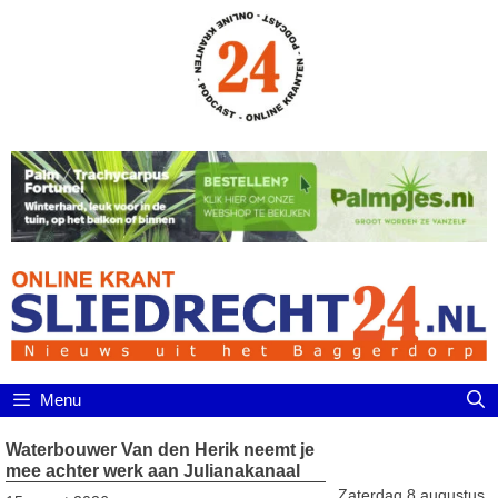
Ga
naar
de
inhoud
Menu
Waterbouwer Van den Herik neemt je
mee achter werk aan Julianakanaal
Zaterdag 8 augustus