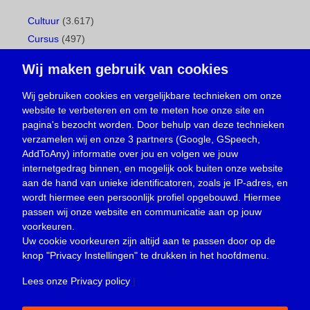
Cultuur
(3.617)
Cursus
(497)
Geboorte
(1)
Wij maken gebruik van cookies
Gemeentepagina
(104)
Ingezonden brief
(538)
Wij gebruiken cookies en vergelijkbare technieken om onze
website te verbeteren en om te meten hoe onze site en
Media
(156)
pagina's bezocht worden. Door behulp van deze technieken
Nieuws
(23.329)
verzamelen wij en onze 3 partners (Google, GSpeech,
Opinie
(373)
AddToAny) informatie over jou en volgen we jouw
Oproep
(734)
internetgedrag binnen, en mogelijk ook buiten onze website
Overlijden
(39)
aan de hand van unieke identificatoren, zoals je IP-adres, en
wordt hiermee een persoonlijk profiel opgebouwd. Hiermee
Podcast
(18)
passen wij onze website en communicatie aan op jouw
prijsvraag
(5)
voorkeuren.
Religie
(1.438)
Uw cookie voorkeuren zijn altijd aan te passen door op de
Service
(226)
knop
"Privacy Instellingen"
te drukken in het hoofdmenu.
Sport
(4.415)
Lees onze Privacy policy
|
Trouwen en feesten
(3)
Vacature
(1)