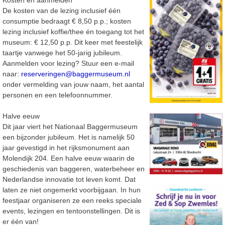
Kosten en aanmelden
De kosten van de lezing inclusief één
consumptie bedraagt € 8,50 p.p.; kosten
lezing inclusief koffie/thee én toegang tot het
museum: € 12,50 p.p. Dit keer met feestelijk
taartje vanwege het 50-jarig jubileum.
Aanmelden voor lezing? Stuur een e-mail
naar:
reserveringen@baggermuseum.nl
onder vermelding van jouw naam, het aantal
personen en een telefoonnummer.
Halve eeuw
Dit jaar viert het Nationaal Baggermuseum
een bijzonder jubileum. Het is namelijk 50
jaar gevestigd in het rijksmonument aan
Molendijk 204. Een halve eeuw waarin de
geschiedenis van baggeren, waterbeheer en
Nederlandse innovatie tot leven komt. Dat
laten ze niet ongemerkt voorbijgaan. In hun
feestjaar organiseren ze een reeks speciale
events, lezingen en tentoonstellingen. Dit is
er één van!