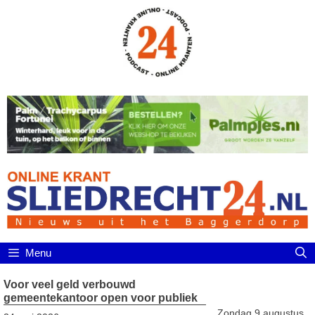
Ga
naar
de
inhoud
Menu
Voor veel geld verbouwd
gemeentekantoor open voor publiek
Zondag 9 augustus