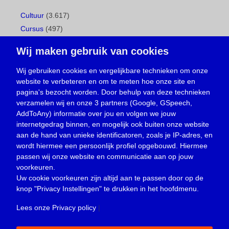
Cultuur
(3.617)
Cursus
(497)
Geboorte
(1)
Wij maken gebruik van cookies
Gemeentepagina
(104)
Ingezonden brief
(539)
Wij gebruiken cookies en vergelijkbare technieken om onze
website te verbeteren en om te meten hoe onze site en
Media
(156)
pagina's bezocht worden. Door behulp van deze technieken
Nieuws
(23.330)
verzamelen wij en onze 3 partners (Google, GSpeech,
Opinie
(374)
AddToAny) informatie over jou en volgen we jouw
Oproep
(734)
internetgedrag binnen, en mogelijk ook buiten onze website
Overlijden
(39)
aan de hand van unieke identificatoren, zoals je IP-adres, en
wordt hiermee een persoonlijk profiel opgebouwd. Hiermee
Podcast
(18)
passen wij onze website en communicatie aan op jouw
prijsvraag
(5)
voorkeuren.
Religie
(1.438)
Uw cookie voorkeuren zijn altijd aan te passen door op de
Service
(226)
knop
"Privacy Instellingen"
te drukken in het hoofdmenu.
Sport
(4.415)
Lees onze Privacy policy
|
Trouwen en feesten
(3)
Vacature
(1)