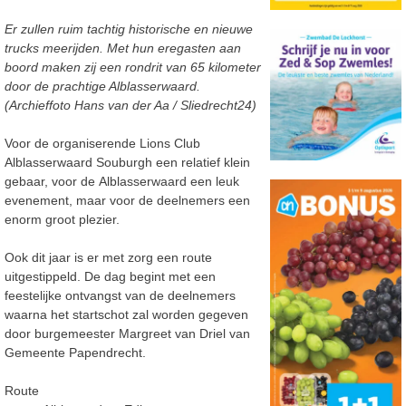
Er zullen ruim tachtig historische en nieuwe
trucks meerijden. Met hun eregasten aan
boord
maken zij een rondrit van 65 kilometer
door de prachtige Alblasserwaard.
(Archieffoto Hans van der Aa / Sliedrecht24)
Voor
de
organiserende Lions Club
Alblasserwaard Souburgh een relatief klein
gebaar, voor de
Alblasserwaard een leuk
evenement, maar voor de deelnemers een
enorm groot plezier.
Ook dit jaar is er met zorg een route
uitgestippeld. De dag begint met een
feestelijke
ontvangst
van
de deelnemers
waarna het
startschot
zal
worden
gegeven
door b
urgemeester Margreet van Driel van
Gemeente Papendrecht.
Route