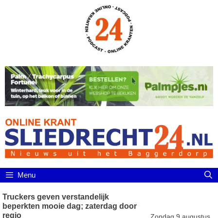
Ga
naar
de
inhoud
Menu
Truckers geven verstandelijk
beperkten mooie dag; zaterdag door
regio
Zondag 9 augustus