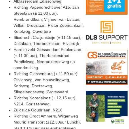
Alblasserdam Edissonweg.
Richting Papendrecht over A15, Jan
Steenlaan (± 11.00 uur),
Rembrandtlaan, Vrijheer van Eslaan,
Willem Dreeslaan, Pieter
Zeemanlaan,
Ketelweg, Ouverture
Sliedrecht Craijensteijn (± 11.15 uur),
Deltalaan,
Thorbeckelaan, Rivierdijk
Hardinxveld-Giessendam Peulenlaan
(± 11.30 uur),
Thorbeckestraat,
Parallelweg, Neerpolderseweg na
spoorkruising
Richting Giessenburg
(± 11.50 uur),
Olivierweg, van Houwelingweg,
Kerkweg, Doetseweg,
Slingelandseweg, Grotewaard
Richting Noordeloos (± 12.15 uur),
N214, Gorissenweg,
Zuidzijde Goudriaan, N216
Richting Groot Ammers, Wilgenweg
Mourik Transport
(±12.30uur Lunch).
Start 13.30uur naar Ambachtsweg,