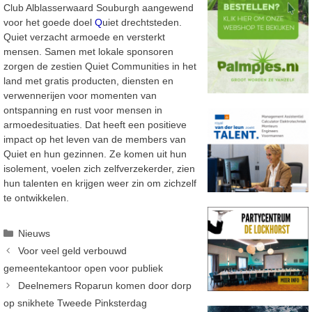
Club Alblasserwaard Souburgh aangewend
voor het goede doel
Q
uiet drechtsteden.
Quiet verzacht armoede en versterkt
mensen. Samen met lokale sponsoren
zorgen
de zestien Quiet Communities in het
land met gratis producten, diensten en
verwennerijen
voor momenten van
ontspanning en rust voor mensen in
armoedesituaties. Dat heeft
een positieve
impact op het leven van de members van
Quiet en hun gezinnen. Ze komen uit hun
isolement, voelen zich zelfverzekerder, zien
hun talenten en krijgen weer zin om zichzelf
te ontwikkelen.
Categorieën
Nieuws
Voor veel geld verbouwd
gemeentekantoor open voor publiek
Deelnemers Roparun komen door dorp
op snikhete Tweede Pinksterdag