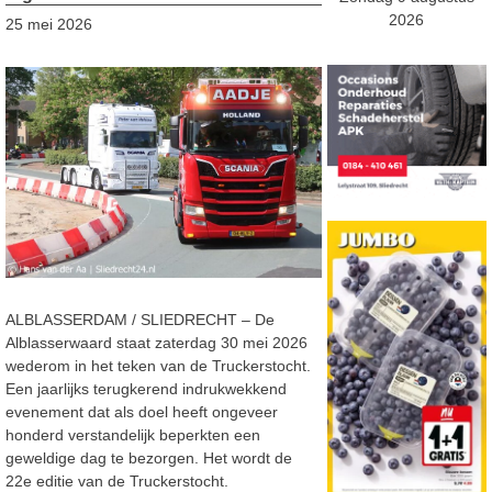
2026
25 mei 2026
ALBLASSERDAM / SLIEDRECHT – D
e
Alblasserwaard
staat zaterdag 30 mei 2026
wederom
in
het
teken
van
de
Truckerstocht.
Een jaarlijks terugkerend indrukwekkend
evenement dat als doel heeft ongeveer
honderd
verstandelijk beperkten
een
geweldige dag
te bezorgen. Het wordt de
22
e editie van de Truckerstocht.