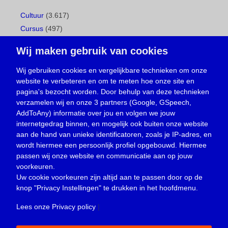
Cultuur
(3.617)
Cursus
(497)
Geboorte
(1)
Wij maken gebruik van cookies
Gemeentepagina
(104)
Ingezonden brief
(539)
Wij gebruiken cookies en vergelijkbare technieken om onze
website te verbeteren en om te meten hoe onze site en
Media
(156)
pagina's bezocht worden. Door behulp van deze technieken
Nieuws
(23.330)
verzamelen wij en onze 3 partners (Google, GSpeech,
Opinie
(374)
AddToAny) informatie over jou en volgen we jouw
Oproep
(734)
internetgedrag binnen, en mogelijk ook buiten onze website
Overlijden
(39)
aan de hand van unieke identificatoren, zoals je IP-adres, en
wordt hiermee een persoonlijk profiel opgebouwd. Hiermee
Podcast
(18)
passen wij onze website en communicatie aan op jouw
prijsvraag
(5)
voorkeuren.
Religie
(1.438)
Uw cookie voorkeuren zijn altijd aan te passen door op de
Service
(226)
knop
"Privacy Instellingen"
te drukken in het hoofdmenu.
Sport
(4.415)
Lees onze Privacy policy
|
Trouwen en feesten
(3)
Vacature
(1)