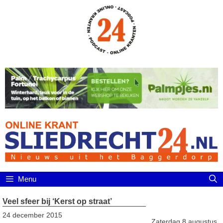
Ga
naar
de
inhoud
Menu
Veel sfeer bij ‘Kerst op straat’
24 december 2015
Zaterdag 8 augustus