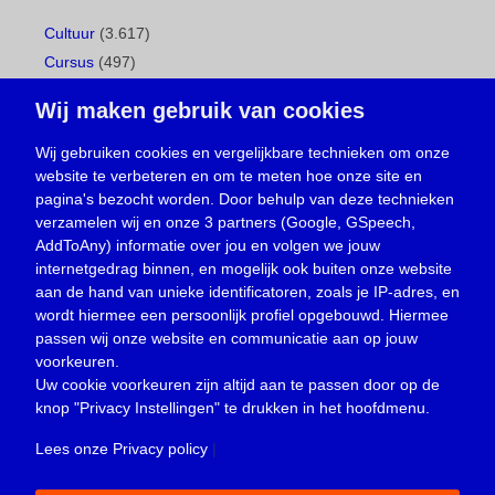
Cultuur
(3.617)
Cursus
(497)
Geboorte
(1)
Wij maken gebruik van cookies
Gemeentepagina
(104)
Ingezonden brief
(538)
Wij gebruiken cookies en vergelijkbare technieken om onze
website te verbeteren en om te meten hoe onze site en
Media
(156)
pagina's bezocht worden. Door behulp van deze technieken
Nieuws
(23.329)
verzamelen wij en onze 3 partners (Google, GSpeech,
Opinie
(373)
AddToAny) informatie over jou en volgen we jouw
Oproep
(734)
internetgedrag binnen, en mogelijk ook buiten onze website
Overlijden
(39)
aan de hand van unieke identificatoren, zoals je IP-adres, en
wordt hiermee een persoonlijk profiel opgebouwd. Hiermee
Podcast
(18)
passen wij onze website en communicatie aan op jouw
prijsvraag
(5)
voorkeuren.
Religie
(1.438)
Uw cookie voorkeuren zijn altijd aan te passen door op de
Service
(226)
knop
"Privacy Instellingen"
te drukken in het hoofdmenu.
Sport
(4.415)
Lees onze Privacy policy
|
Trouwen en feesten
(3)
Vacature
(1)