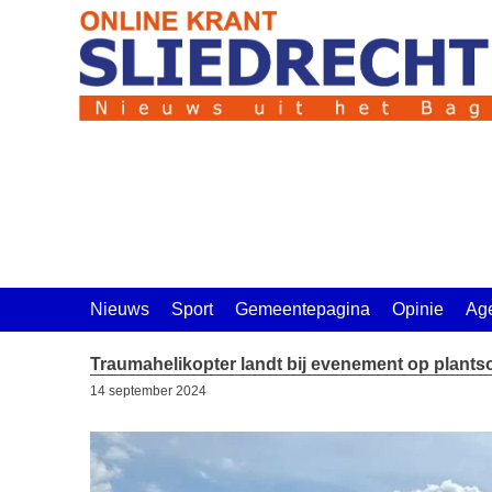
Ga
naar
de
inhoud
Nieuws
Sport
Gemeentepagina
Opinie
Ag
Traumahelikopter landt bij evenement op plant
14 september 2024