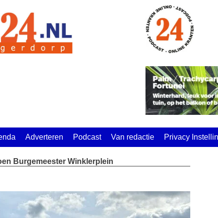
enda
Adverteren
Podcast
Van redactie
Privacy Instell
soen Burgemeester Winklerplein