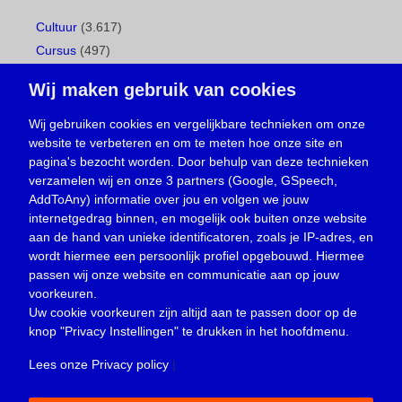
Cultuur
(3.617)
Cursus
(497)
Geboorte
(1)
Wij maken gebruik van cookies
Gemeentepagina
(104)
Ingezonden brief
(538)
Wij gebruiken cookies en vergelijkbare technieken om onze
website te verbeteren en om te meten hoe onze site en
Media
(156)
pagina's bezocht worden. Door behulp van deze technieken
Nieuws
(23.329)
verzamelen wij en onze 3 partners (Google, GSpeech,
Opinie
(373)
AddToAny) informatie over jou en volgen we jouw
Oproep
(734)
internetgedrag binnen, en mogelijk ook buiten onze website
Overlijden
(39)
aan de hand van unieke identificatoren, zoals je IP-adres, en
wordt hiermee een persoonlijk profiel opgebouwd. Hiermee
Podcast
(18)
passen wij onze website en communicatie aan op jouw
prijsvraag
(5)
voorkeuren.
Religie
(1.438)
Uw cookie voorkeuren zijn altijd aan te passen door op de
Service
(226)
knop
"Privacy Instellingen"
te drukken in het hoofdmenu.
Sport
(4.415)
Lees onze Privacy policy
|
Trouwen en feesten
(3)
Vacature
(1)