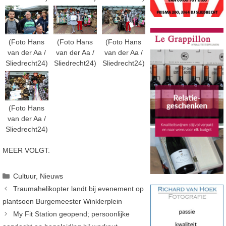
(Foto Hans
(Foto Hans
(Foto Hans
van der Aa /
van der Aa /
van der Aa /
Sliedrecht24)
Sliedrecht24)
Sliedrecht24)
(Foto Hans
van der Aa /
Sliedrecht24)
MEER VOLGT.
Categorieën
Cultuur
,
Nieuws
Traumahelikopter landt bij evenement op
plantsoen Burgemeester Winklerplein
My Fit Station geopend; persoonlijke