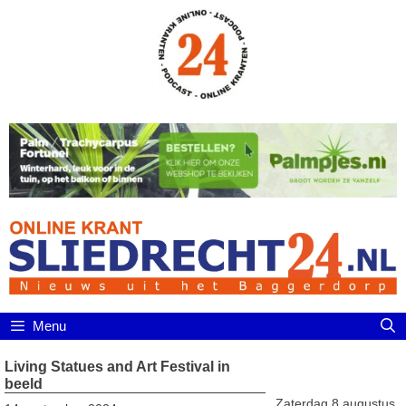
Ga
naar
de
inhoud
Menu
Living Statues and Art Festival in
beeld
Zaterdag 8 augustus