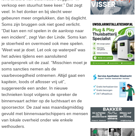
verkoop een stuurhut twee keer.” Dat zegt
veel. In het donker en bij slecht weer
gebeuren meer ongelukken, dan bij daglicht.
Soms zijn bruggen ook niet goed verlicht.
“Dat kan een rol spelen in de aanloop naar
een incident”, zegt Van der Linde. Soms kan
je stoerheid en overmoed ook mee spelen.
‘Weet wat je doet. Let ook op waterpeil’ was
het advies tijdens een aansluitend
panelgesprek uit de zaal. “Misschien moet je
soms sancties nemen als de
vaarbevoegdheid ontnemen. Altijd gaat een
kapitein, loods of aflosser vrij uit”,
suggereerde een ander. In nieuwe
technieken loopt volgens de spreker de
binnenvaart achter op de luchtvaart en de
spoorsector. De zaal was maandagmiddag
gevuld met binnenvaartschippers en mensen
van lokale overheid onder wie enkele
wethouders.