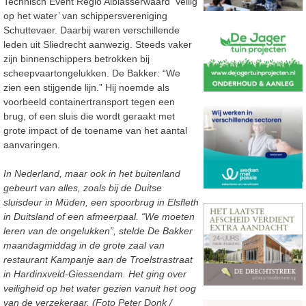
Technisch Event Regio Alblasserwaard ‘Veilig
op het water’ van schippersvereniging
Schuttevaer. Daarbij waren verschillende
leden uit Sliedrecht aanwezig. Steeds vaker
zijn binnenschippers betrokken bij
scheepvaartongelukken. De Bakker: “We
zien een stijgende lijn.” Hij noemde als
voorbeeld containertransport tegen een
brug, of een sluis die wordt geraakt met
grote impact of de toename van het aantal
aanvaringen.
In Nederland, maar ook in het buitenland
gebeurt van alles, zoals bij de Duitse
sluisdeur in Müden, een spoorbrug in Elsfleth
in Duitsland of een afmeerpaal. “We moeten
leren van de ongelukken”, stelde De Bakker
maandagmiddag in de grote zaal van
restaurant Kampanje aan de Troelstrastraat
in Hardinxveld-Giessendam. Het ging over
veiligheid op het water gezien vanuit het oog
van de verzekeraar. (Foto Peter Donk /