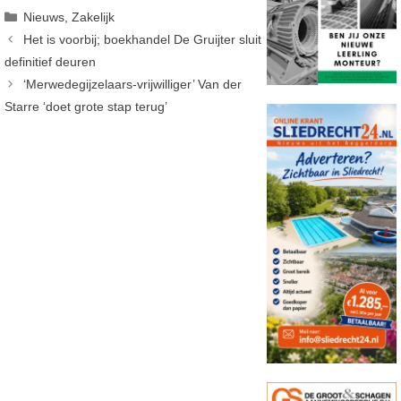
Categorieën
Nieuws
,
Zakelijk
Het is voorbij; boekhandel De Gruijter sluit
definitief deuren
‘Merwedegijzelaars-vrijwilliger’ Van der
Starre ‘doet grote stap terug’