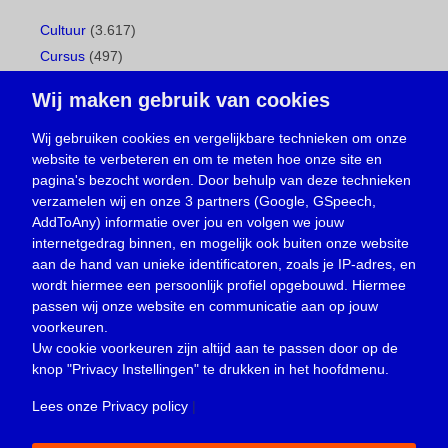
Cultuur
(3.617)
Cursus
(497)
Geboorte
(1)
Wij maken gebruik van cookies
Gemeentepagina
(104)
Ingezonden brief
(537)
Wij gebruiken cookies en vergelijkbare technieken om onze
website te verbeteren en om te meten hoe onze site en
Media
(156)
pagina's bezocht worden. Door behulp van deze technieken
Nieuws
(23.329)
verzamelen wij en onze 3 partners (Google, GSpeech,
Opinie
(373)
AddToAny) informatie over jou en volgen we jouw
Oproep
(734)
internetgedrag binnen, en mogelijk ook buiten onze website
Overlijden
(39)
aan de hand van unieke identificatoren, zoals je IP-adres, en
wordt hiermee een persoonlijk profiel opgebouwd. Hiermee
Podcast
(18)
passen wij onze website en communicatie aan op jouw
prijsvraag
(5)
voorkeuren.
Religie
(1.438)
Uw cookie voorkeuren zijn altijd aan te passen door op de
Service
(226)
knop
"Privacy Instellingen"
te drukken in het hoofdmenu.
Sport
(4.415)
Lees onze Privacy policy
|
Trouwen en feesten
(3)
Vacature
(1)