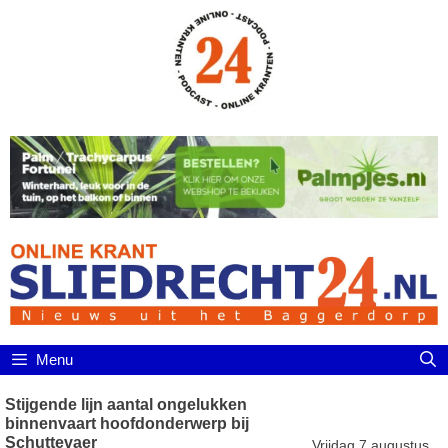
Ga
naar
de
inhoud
Menu
Stijgende lijn aantal ongelukken
binnenvaart hoofdonderwerp bij
Schuttevaer
Vrijdag 7 augustus