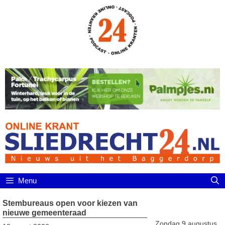
Ga
naar
de
inhoud
Menu
Stembureaus open voor kiezen van
nieuwe gemeenteraad
Zondag 9 augustus