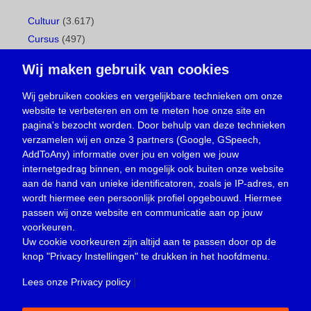
Cultuur
(3.617)
Cursus
(497)
Geboorte
(1)
Wij maken gebruik van cookies
Gemeentepagina
(104)
Ingezonden brief
(539)
Wij gebruiken cookies en vergelijkbare technieken om onze
website te verbeteren en om te meten hoe onze site en
Media
(156)
pagina's bezocht worden. Door behulp van deze technieken
Nieuws
(23.330)
verzamelen wij en onze 3 partners (Google, GSpeech,
Opinie
(374)
AddToAny) informatie over jou en volgen we jouw
Oproep
(734)
internetgedrag binnen, en mogelijk ook buiten onze website
Overlijden
(39)
aan de hand van unieke identificatoren, zoals je IP-adres, en
wordt hiermee een persoonlijk profiel opgebouwd. Hiermee
Podcast
(18)
passen wij onze website en communicatie aan op jouw
prijsvraag
(5)
voorkeuren.
Religie
(1.438)
Uw cookie voorkeuren zijn altijd aan te passen door op de
Service
(226)
knop
"Privacy Instellingen"
te drukken in het hoofdmenu.
Sport
(4.415)
Lees onze Privacy policy
|
Trouwen en feesten
(3)
Vacature
(1)